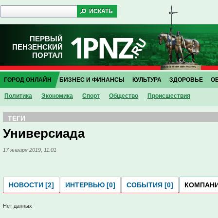
ПЕРВЫЙ
ПЕНЗЕНСКИЙ
ПОРТАЛ
ГОРОД ОНЛАЙН
БИЗНЕС И ФИНАНСЫ
КУЛЬТУРА
ЗДОРОВЬЕ
О
Политика
Экономика
Спорт
Общество
Проиcшествия
ТЕГИ
Универсиада
17 января 2019, 11:01
НОВОСТИ [2]
ИНТЕРВЬЮ [0]
СОБЫТИЯ [0]
КОМПАНИ
Нет данных