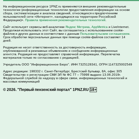
На информационном ресурсе 1PNZ.ru применяются внешние рекомендательные
технологии (информационные технологии предоставления информации на основе
сбора, систематизации и анализа сведений, относящихся к предпочтениям
пользователей сети «Интернет», находящихся на территории Российской
Федерации)».
Правила применения рекомендательных технологий
.
Сайт использует сервисы веб-аналитики
Яндекс Метрика
,
AppMetrica
и LiveInternet.
Продолжая использовать этот Сайт, вы соглашаетесь с использованием cookie-
файлов и других данных в соответствии с данным
Пользовательским соглашением
.
Срок обработки персональных данных при помощи cookie-файлов составляет 14
дней.
Редакция не несет ответственность за достоверность информации,
опубликованной в рекламных объявлениях и сообщениях информационных
агентств. Редакция не предоставляет справочной информации. Перепечатка
материалов только по согласованию с редакцией.
Учредитель ООО "Информационное Бюро". ИНН 7325128341, ОГРН 1147325002549
Адрес редакции:
198332
г. Санкт-Петербург,
Брестский бульвар, 8А, офис 305
Свидетельство о регистрации СМИ ЭЛ № ФС 77 – 75998 выдано 13.06.2019г.
Федеральной службой по надзору в сфере связи, информационных технологий и
массовых коммуникаций
© 2026.
"Первый пензенский портал" 1PNZ.RU
18+