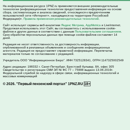
На информационном ресурсе 1PNZ.ru применяются внешние рекомендательные
технологии (информационные технологии предоставления информации на основе
сбора, систематизации и анализа сведений, относящихся к предпочтениям
пользователей сети «Интернет», находящихся на территории Российской
Федерации)».
Правила применения рекомендательных технологий
.
Сайт использует сервисы веб-аналитики
Яндекс Метрика
,
AppMetrica
и LiveInternet.
Продолжая использовать этот Сайт, вы соглашаетесь с использованием cookie-
файлов и других данных в соответствии с данным
Пользовательским соглашением
.
Срок обработки персональных данных при помощи cookie-файлов составляет 14
дней.
Редакция не несет ответственность за достоверность информации,
опубликованной в рекламных объявлениях и сообщениях информационных
агентств. Редакция не предоставляет справочной информации. Перепечатка
материалов только по согласованию с редакцией.
Учредитель ООО "Информационное Бюро". ИНН 7325128341, ОГРН 1147325002549
Адрес редакции:
198332
г. Санкт-Петербург,
Брестский бульвар, 8А, офис 305
Свидетельство о регистрации СМИ ЭЛ № ФС 77 – 75998 выдано 13.06.2019г.
Федеральной службой по надзору в сфере связи, информационных технологий и
массовых коммуникаций
© 2026.
"Первый пензенский портал" 1PNZ.RU
18+