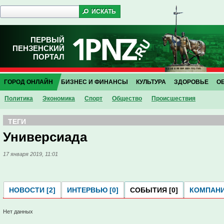
ПЕРВЫЙ
ПЕНЗЕНСКИЙ
ПОРТАЛ
ГОРОД ОНЛАЙН
БИЗНЕС И ФИНАНСЫ
КУЛЬТУРА
ЗДОРОВЬЕ
О
Политика
Экономика
Спорт
Общество
Проиcшествия
ТЕГИ
Универсиада
17 января 2019, 11:01
НОВОСТИ [2]
ИНТЕРВЬЮ [0]
СОБЫТИЯ [0]
КОМПАНИ
Нет данных