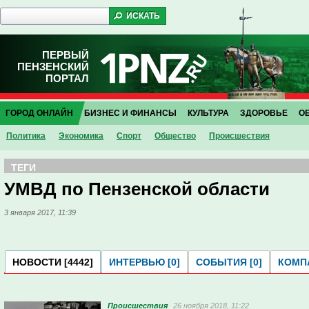
ПЕРВЫЙ
ПЕНЗЕНСКИЙ
ПОРТАЛ
ГОРОД ОНЛАЙН
БИЗНЕС И ФИНАНСЫ
КУЛЬТУРА
ЗДОРОВЬЕ
О
Политика
Экономика
Спорт
Общество
Проиcшествия
ТЕГИ
УМВД по Пензенской области
3 января 2017, 11:39
НОВОСТИ [4442]
ИНТЕРВЬЮ [0]
СОБЫТИЯ [0]
КОМПА
Проиcшествия
26 ноября 2018, 11:22