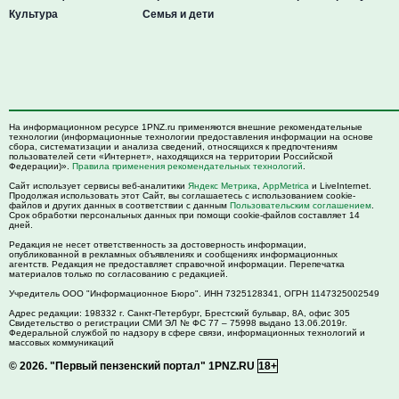
Культура
Семья и дети
На информационном ресурсе 1PNZ.ru применяются внешние рекомендательные
технологии (информационные технологии предоставления информации на основе
сбора, систематизации и анализа сведений, относящихся к предпочтениям
пользователей сети «Интернет», находящихся на территории Российской
Федерации)».
Правила применения рекомендательных технологий
.
Сайт использует сервисы веб-аналитики
Яндекс Метрика
,
AppMetrica
и LiveInternet.
Продолжая использовать этот Сайт, вы соглашаетесь с использованием cookie-
файлов и других данных в соответствии с данным
Пользовательским соглашением
.
Срок обработки персональных данных при помощи cookie-файлов составляет 14
дней.
Редакция не несет ответственность за достоверность информации,
опубликованной в рекламных объявлениях и сообщениях информационных
агентств. Редакция не предоставляет справочной информации. Перепечатка
материалов только по согласованию с редакцией.
Учредитель ООО "Информационное Бюро". ИНН 7325128341, ОГРН 1147325002549
Адрес редакции:
198332
г. Санкт-Петербург,
Брестский бульвар, 8А, офис 305
Свидетельство о регистрации СМИ ЭЛ № ФС 77 – 75998 выдано 13.06.2019г.
Федеральной службой по надзору в сфере связи, информационных технологий и
массовых коммуникаций
© 2026.
"Первый пензенский портал" 1PNZ.RU
18+