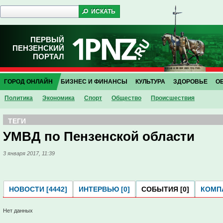
ПЕРВЫЙ
ПЕНЗЕНСКИЙ
ПОРТАЛ
ГОРОД ОНЛАЙН
БИЗНЕС И ФИНАНСЫ
КУЛЬТУРА
ЗДОРОВЬЕ
О
Политика
Экономика
Спорт
Общество
Проиcшествия
ТЕГИ
УМВД по Пензенской области
3 января 2017, 11:39
НОВОСТИ [4442]
ИНТЕРВЬЮ [0]
СОБЫТИЯ [0]
КОМПА
Нет данных