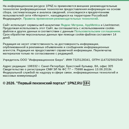
На информационном ресурсе 1PNZ.ru применяются внешние рекомендательные
технологии (информационные технологии предоставления информации на основе
сбора, систематизации и анализа сведений, относящихся к предпочтениям
пользователей сети «Интернет», находящихся на территории Российской
Федерации)».
Правила применения рекомендательных технологий
.
Сайт использует сервисы веб-аналитики
Яндекс Метрика
,
AppMetrica
и LiveInternet.
Продолжая использовать этот Сайт, вы соглашаетесь с использованием cookie-
файлов и других данных в соответствии с данным
Пользовательским соглашением
.
Срок обработки персональных данных при помощи cookie-файлов составляет 14
дней.
Редакция не несет ответственность за достоверность информации,
опубликованной в рекламных объявлениях и сообщениях информационных
агентств. Редакция не предоставляет справочной информации. Перепечатка
материалов только по согласованию с редакцией.
Учредитель ООО "Информационное Бюро". ИНН 7325128341, ОГРН 1147325002549
Адрес редакции:
198332
г. Санкт-Петербург,
Брестский бульвар, 8А, офис 305
Свидетельство о регистрации СМИ ЭЛ № ФС 77 – 75998 выдано 13.06.2019г.
Федеральной службой по надзору в сфере связи, информационных технологий и
массовых коммуникаций
© 2026.
"Первый пензенский портал" 1PNZ.RU
18+