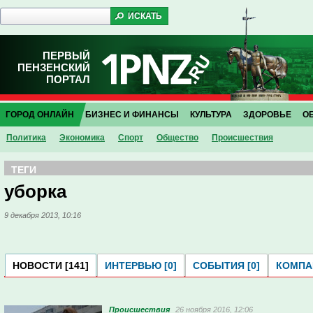
ПЕРВЫЙ
ПЕНЗЕНСКИЙ
ПОРТАЛ
ГОРОД ОНЛАЙН
БИЗНЕС И ФИНАНСЫ
КУЛЬТУРА
ЗДОРОВЬЕ
О
Политика
Экономика
Спорт
Общество
Проиcшествия
ТЕГИ
уборка
9 декабря 2013, 10:16
НОВОСТИ [141]
ИНТЕРВЬЮ [0]
СОБЫТИЯ [0]
КОМПАН
Проиcшествия
26 ноября 2016, 12:06