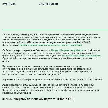
Культура
Семья и дети
На информационном ресурсе 1PNZ.ru применяются внешние рекомендательные
технологии (информационные технологии предоставления информации на основе
сбора, систематизации и анализа сведений, относящихся к предпочтениям
пользователей сети «Интернет», находящихся на территории Российской
Федерации)».
Правила применения рекомендательных технологий
.
Сайт использует сервисы веб-аналитики
Яндекс Метрика
,
AppMetrica
и LiveInternet.
Продолжая использовать этот Сайт, вы соглашаетесь с использованием cookie-
файлов и других данных в соответствии с данным
Пользовательским соглашением
.
Срок обработки персональных данных при помощи cookie-файлов составляет 14
дней.
Редакция не несет ответственность за достоверность информации,
опубликованной в рекламных объявлениях и сообщениях информационных
агентств. Редакция не предоставляет справочной информации. Перепечатка
материалов только по согласованию с редакцией.
Учредитель ООО "Информационное Бюро". ИНН 7325128341, ОГРН 1147325002549
Адрес редакции:
198332
г. Санкт-Петербург,
Брестский бульвар, 8А, офис 305
Свидетельство о регистрации СМИ ЭЛ № ФС 77 – 75998 выдано 13.06.2019г.
Федеральной службой по надзору в сфере связи, информационных технологий и
массовых коммуникаций
© 2026.
"Первый пензенский портал" 1PNZ.RU
18+