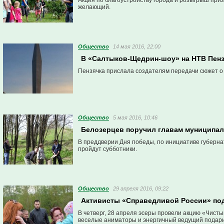
Акция по благоустройству города и розыгрыш приз
желающий.
Общество
14 мая 2016, 22:00
В «Салтыков-Щедрин-шоу» на НТВ Пенза
Пензячка прислала создателям передачи сюжет о 
Общество
5 мая 2016, 10:46
Белозерцев поручил главам муниципал
В преддверии Дня победы, по инициативе губерна
пройдут субботники.
Общество
29 апреля 2016, 09:22
Активисты «Справедливой России» по
В четверг, 28 апреля эсеры провели акцию «Чисты
веселые аниматоры и энергичный ведущий подари