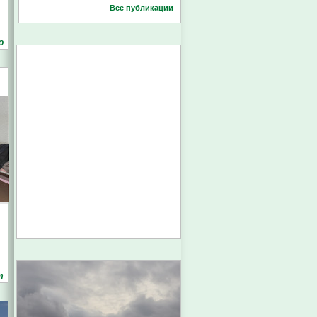
Все публикации
о
т