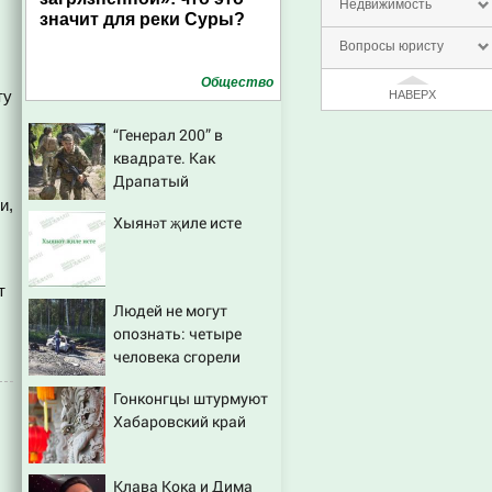
Недвижимость
значит для реки Суры?
Вопросы юристу
Общество
ту
НАВЕРХ
“Генерал 200” в
квадрате. Как
Драпатый
переплюнул Сырского
и,
Хыянәт җиле исте
т
Людей не могут
опознать: четыре
человека сгорели
заживо в страшном
Гонконгцы штурмуют
ДТП на трассе
Хабаровский край
07/08/2026 – Новости
Клава Кока и Дима