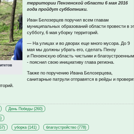
территории Пензенской области 6 мая 2016
года пройдут субботники.
Иван Белозерцев поручил всем главам
муниципальных образований области провести в э
субботу, 6 мая уборку территорий.
—
На улицах и во дворах еще много мусора. До 9
мая мы должны убрать его, сделать Пензу
и Пензенскую область чистыми и благоустроенным
- пояснил свою инициативу глава региона.
итетов
Также по поручению Ивана Белозерцева,
санитарные патрули отправятся в рейды и проверя
иторий.
День Победы (260)
)
67)
уборка (141)
благоустройство (778)