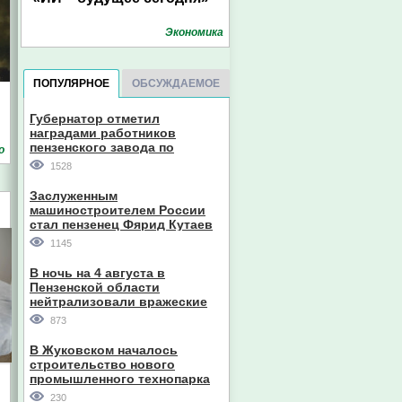
Экономика
ПОПУЛЯРНОЕ
ОБСУЖДАЕМОЕ
Губернатор отметил
наградами работников
пензенского завода по
о
производству станков
1528
Заслуженным
машиностроителем России
стал пензенец Фярид Кутаев
1145
В ночь на 4 августа в
Пензенской области
нейтрализовали вражеские
дроны
873
В Жуковском началось
строительство нового
промышленного технопарка
230