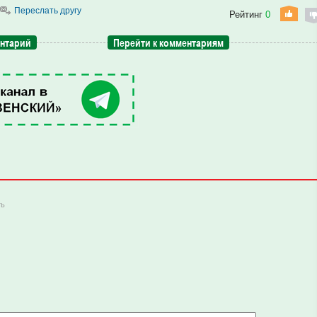
Переслать другу
Рейтинг
0
ентарий
Перейти к комментариям
ть