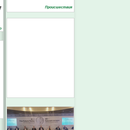
Проиcшествия
7
о