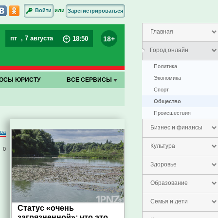
или
Войти
Зарегистрироваться
Главная
пт
, 7 августа
18+
18
:
50
Город онлайн
Политика
Экономика
ОСЫ ЮРИСТУ
ВСЕ СЕРВИСЫ
Спорт
Общество
Проиcшествия
Бизнес и финансы
ва
Культура
0
Здоровье
Образование
Семья и дети
Статус «очень
загрязненной»: что это