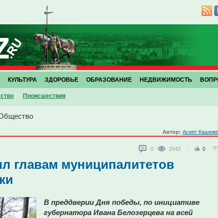
КУЛЬТУРА
ЗДОРОВЬЕ
ОБРАЗОВАНИЕ
НЕДВИЖИМОСТЬ
ВОПР
ство
Проиcшествия
Общество
Автор:
Асият Кашеже
0
2543
0
ил главам муниципалитетов
ки
В преддверии Дня победы, по инициативе
губернатора Ивана Белозерцева на всей