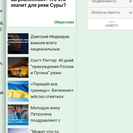
Недвижимость
значит для реки Суры?
м
Вопросы юристу
Общество
й,
НАВЕРХ
2
Дмитрий Медведев:
важнее всего
национальные
интересы России
Скотт Риттер: 40 дней
и,
"принуждения России
и Путина" резко
приблизили крах
«Перешёл все
режима Зеленского
границы»: Вагенкнехт
ая
жёстко ответила
послу Украины
Молодую жену
Петросяна
поздравляют с
беременностью
"Может что-то