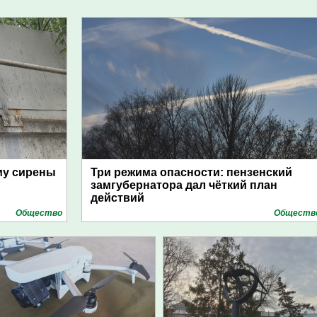
му сирены
Три режима опасности: пензенский
замгубернатора дал чёткий план
действий
Общество
Обществ