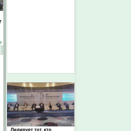
7
о
Лидирует тот, кто