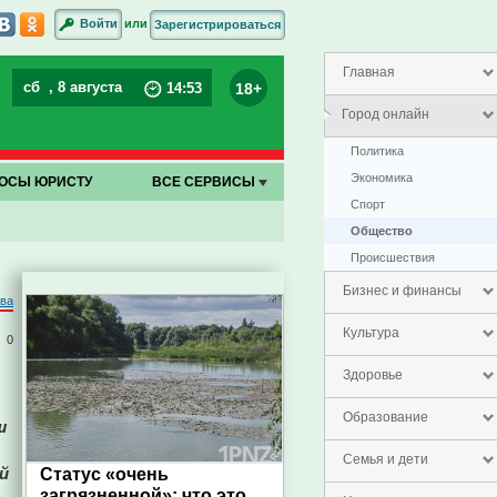
или
Войти
Зарегистрироваться
Главная
сб
, 8 августа
18+
14
:
53
Город онлайн
Политика
Экономика
ОСЫ ЮРИСТУ
ВСЕ СЕРВИСЫ
Спорт
Общество
Проиcшествия
Бизнес и финансы
ва
Культура
0
Здоровье
Образование
ш
Семья и дети
й
Статус «очень
загрязненной»: что это