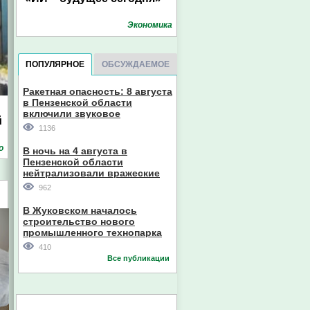
Экономика
ПОПУЛЯРНОЕ
ОБСУЖДАЕМОЕ
Ракетная опасность: 8 августа
в Пензенской области
включили звуковое
й
оповещение
1136
о
В ночь на 4 августа в
Пензенской области
нейтрализовали вражеские
дроны
962
В Жуковском началось
строительство нового
промышленного технопарка
410
Все публикации