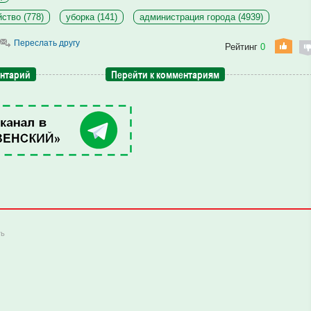
ство (778)
уборка (141)
администрация города (4939)
Переслать другу
Рейтинг
0
ентарий
Перейти к комментариям
ть