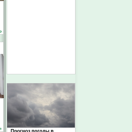
о
т
Прогноз погоды в