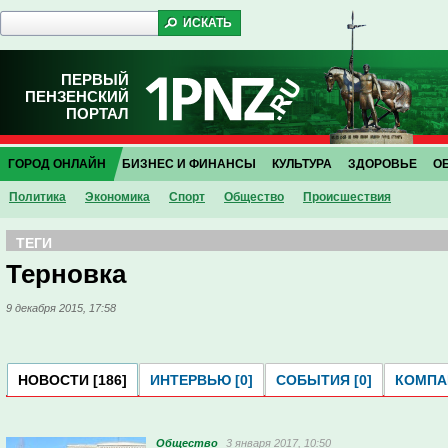
ПЕРВЫЙ
ПЕНЗЕНСКИЙ
ПОРТАЛ
ГОРОД ОНЛАЙН
БИЗНЕС И ФИНАНСЫ
КУЛЬТУРА
ЗДОРОВЬЕ
О
Политика
Экономика
Спорт
Общество
Проиcшествия
ТЕГИ
Терновка
9 декабря 2015, 17:58
НОВОСТИ [186]
ИНТЕРВЬЮ [0]
СОБЫТИЯ [0]
КОМПАН
Общество
3 января 2017, 10:50