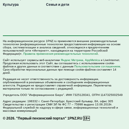
Культура
Семья и дети
На информационном ресурсе 1PNZ.ru применяются внешние рекомендательные
технологии (информационные технологии предоставления информации на основе
сбора, систематизации и анализа сведений, относящихся к предпочтениям
пользователей сети «Интернет», находящихся на территории Российской
Федерации)».
Правила применения рекомендательных технологий
.
Сайт использует сервисы веб-аналитики
Яндекс Метрика
,
AppMetrica
и LiveInternet.
Продолжая использовать этот Сайт, вы соглашаетесь с использованием cookie-
файлов и других данных в соответствии с данным
Пользовательским соглашением
.
Срок обработки персональных данных при помощи cookie-файлов составляет 14
дней.
Редакция не несет ответственность за достоверность информации,
опубликованной в рекламных объявлениях и сообщениях информационных
агентств. Редакция не предоставляет справочной информации. Перепечатка
материалов только по согласованию с редакцией.
Учредитель ООО "Информационное Бюро". ИНН 7325128341, ОГРН 1147325002549
Адрес редакции:
198332
г. Санкт-Петербург,
Брестский бульвар, 8А, офис 305
Свидетельство о регистрации СМИ ЭЛ № ФС 77 – 75998 выдано 13.06.2019г.
Федеральной службой по надзору в сфере связи, информационных технологий и
массовых коммуникаций
© 2026.
"Первый пензенский портал" 1PNZ.RU
18+