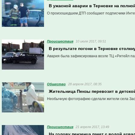
В ужасной аварии в Терновке на полной
О произошедшем ДТП сообщают подписчики Интерн
Проиcшествия
10 июля 2017, 09:51
В результате погони в Терновке столк
Авария была зафиксирована возле ТЦ «Ритейл па
Общество
28 апреля 2017, 08:35
Жительница Пензы перевозит в детской
Необычную фотографию сделали жители села Зас
Проиcшествия
21 апреля 2017, 13:49
На голову пензенца пакет с водой «сва