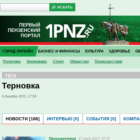
ПЕРВЫЙ
ПЕНЗЕНСКИЙ
ПОРТАЛ
ГОРОД ОНЛАЙН
БИЗНЕС И ФИНАНСЫ
КУЛЬТУРА
ЗДОРОВЬЕ
О
Политика
Экономика
Спорт
Общество
Проиcшествия
ТЕГИ
Терновка
9 декабря 2015, 17:58
НОВОСТИ [186]
ИНТЕРВЬЮ [0]
СОБЫТИЯ [0]
КОМПАН
Проиcшествия
17 июля 2017, 07:41