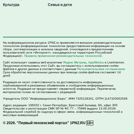
Культура
Семья и дети
На информационном ресурсе 1PNZ.ru применяются внешние рекомендательные
технологии (информационные технологии предоставления информации на основе
сбора, систематизации и анализа сведений, относящихся к предпочтениям
пользователей сети «Интернет», находящихся на территории Российской
Федерации)».
Правила применения рекомендательных технологий
.
Сайт использует сервисы веб-аналитики
Яндекс Метрика
,
AppMetrica
и LiveInternet.
Продолжая использовать этот Сайт, вы соглашаетесь с использованием cookie-
файлов и других данных в соответствии с данным
Пользовательским соглашением
.
Срок обработки персональных данных при помощи cookie-файлов составляет 14
дней.
Редакция не несет ответственность за достоверность информации,
опубликованной в рекламных объявлениях и сообщениях информационных
агентств. Редакция не предоставляет справочной информации. Перепечатка
материалов только по согласованию с редакцией.
Учредитель ООО "Информационное Бюро". ИНН 7325128341, ОГРН 1147325002549
Адрес редакции:
198332
г. Санкт-Петербург,
Брестский бульвар, 8А, офис 305
Свидетельство о регистрации СМИ ЭЛ № ФС 77 – 75998 выдано 13.06.2019г.
Федеральной службой по надзору в сфере связи, информационных технологий и
массовых коммуникаций
© 2026.
"Первый пензенский портал" 1PNZ.RU
18+