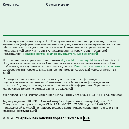
Культура
Семья и дети
На информационном ресурсе 1PNZ.ru применяются внешние рекомендательные
технологии (информационные технологии предоставления информации на основе
сбора, систематизации и анализа сведений, относящихся к предпочтениям
пользователей сети «Интернет», находящихся на территории Российской
Федерации)».
Правила применения рекомендательных технологий
.
Сайт использует сервисы веб-аналитики
Яндекс Метрика
,
AppMetrica
и LiveInternet.
Продолжая использовать этот Сайт, вы соглашаетесь с использованием cookie-
файлов и других данных в соответствии с данным
Пользовательским соглашением
.
Срок обработки персональных данных при помощи cookie-файлов составляет 14
дней.
Редакция не несет ответственность за достоверность информации,
опубликованной в рекламных объявлениях и сообщениях информационных
агентств. Редакция не предоставляет справочной информации. Перепечатка
материалов только по согласованию с редакцией.
Учредитель ООО "Информационное Бюро". ИНН 7325128341, ОГРН 1147325002549
Адрес редакции:
198332
г. Санкт-Петербург,
Брестский бульвар, 8А, офис 305
Свидетельство о регистрации СМИ ЭЛ № ФС 77 – 75998 выдано 13.06.2019г.
Федеральной службой по надзору в сфере связи, информационных технологий и
массовых коммуникаций
© 2026.
"Первый пензенский портал" 1PNZ.RU
18+