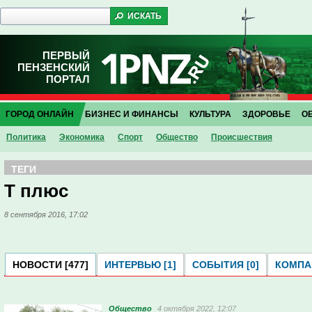
ПЕРВЫЙ
ПЕНЗЕНСКИЙ
ПОРТАЛ
ГОРОД ОНЛАЙН
БИЗНЕС И ФИНАНСЫ
КУЛЬТУРА
ЗДОРОВЬЕ
О
Политика
Экономика
Спорт
Общество
Проиcшествия
ТЕГИ
Т плюс
8 сентября 2016, 17:02
НОВОСТИ [477]
ИНТЕРВЬЮ [1]
СОБЫТИЯ [0]
КОМПАН
Общество
4 октября 2022, 12:07