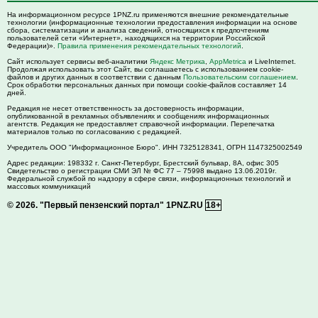
На информационном ресурсе 1PNZ.ru применяются внешние рекомендательные
технологии (информационные технологии предоставления информации на основе
сбора, систематизации и анализа сведений, относящихся к предпочтениям
пользователей сети «Интернет», находящихся на территории Российской
Федерации)».
Правила применения рекомендательных технологий
.
Сайт использует сервисы веб-аналитики
Яндекс Метрика
,
AppMetrica
и LiveInternet.
Продолжая использовать этот Сайт, вы соглашаетесь с использованием cookie-
файлов и других данных в соответствии с данным
Пользовательским соглашением
.
Срок обработки персональных данных при помощи cookie-файлов составляет 14
дней.
Редакция не несет ответственность за достоверность информации,
опубликованной в рекламных объявлениях и сообщениях информационных
агентств. Редакция не предоставляет справочной информации. Перепечатка
материалов только по согласованию с редакцией.
Учредитель ООО "Информационное Бюро". ИНН 7325128341, ОГРН 1147325002549
Адрес редакции:
198332
г. Санкт-Петербург,
Брестский бульвар, 8А, офис 305
Свидетельство о регистрации СМИ ЭЛ № ФС 77 – 75998 выдано 13.06.2019г.
Федеральной службой по надзору в сфере связи, информационных технологий и
массовых коммуникаций
© 2026.
"Первый пензенский портал" 1PNZ.RU
18+