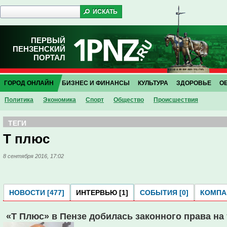
ПЕРВЫЙ
ПЕНЗЕНСКИЙ
ПОРТАЛ
ГОРОД ОНЛАЙН
БИЗНЕС И ФИНАНСЫ
КУЛЬТУРА
ЗДОРОВЬЕ
О
Политика
Экономика
Спорт
Общество
Проиcшествия
ТЕГИ
Т плюс
8 сентября 2016, 17:02
НОВОСТИ [477]
ИНТЕРВЬЮ [1]
СОБЫТИЯ [0]
КОМПАН
«Т Плюс» в Пензе добилась законного права н