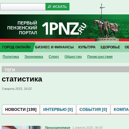
ПЕРВЫЙ
ПЕНЗЕНСКИЙ
ПОРТАЛ
ГОРОД ОНЛАЙН
БИЗНЕС И ФИНАНСЫ
КУЛЬТУРА
ЗДОРОВЬЕ
О
Политика
Экономика
Спорт
Общество
Проиcшествия
ТЕГИ
статистика
3 марта 2015, 16:02
НОВОСТИ [199]
ИНТЕРВЬЮ [0]
СОБЫТИЯ [0]
КОМПАН
Проиcшествия
1 апреля 2025, 06:00