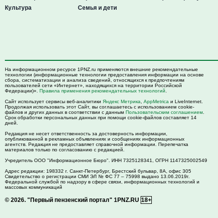
Культура
Семья и дети
На информационном ресурсе 1PNZ.ru применяются внешние рекомендательные
технологии (информационные технологии предоставления информации на основе
сбора, систематизации и анализа сведений, относящихся к предпочтениям
пользователей сети «Интернет», находящихся на территории Российской
Федерации)».
Правила применения рекомендательных технологий
.
Сайт использует сервисы веб-аналитики
Яндекс Метрика
,
AppMetrica
и LiveInternet.
Продолжая использовать этот Сайт, вы соглашаетесь с использованием cookie-
файлов и других данных в соответствии с данным
Пользовательским соглашением
.
Срок обработки персональных данных при помощи cookie-файлов составляет 14
дней.
Редакция не несет ответственность за достоверность информации,
опубликованной в рекламных объявлениях и сообщениях информационных
агентств. Редакция не предоставляет справочной информации. Перепечатка
материалов только по согласованию с редакцией.
Учредитель ООО "Информационное Бюро". ИНН 7325128341, ОГРН 1147325002549
Адрес редакции:
198332
г. Санкт-Петербург,
Брестский бульвар, 8А, офис 305
Свидетельство о регистрации СМИ ЭЛ № ФС 77 – 75998 выдано 13.06.2019г.
Федеральной службой по надзору в сфере связи, информационных технологий и
массовых коммуникаций
© 2026.
"Первый пензенский портал" 1PNZ.RU
18+