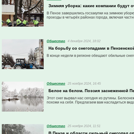
Зимняя уборка: какие компании будут 
В Пензе завершились госзакупки на зимнюю уборку
проезды в четырёх районах города, включая частн
Общество
4 декабря 2024, 18:02
На борьбу со снегопадами в Пензенско
В конце недели в регионе обещают обильные снего
Общество
25 ноября 2024, 16:45
Белое на белом. Поэзия заснеженной П
Этот снег вырвал нас сегодня из рутины. Белосн
похожи на себя. Предлагаем вам насладиться ви
Общество
25 ноября 2024, 11:51
В Пензе и области сильный снегопад 