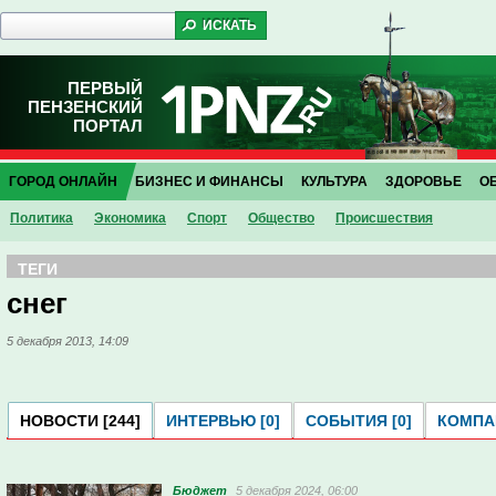
ПЕРВЫЙ
ПЕНЗЕНСКИЙ
ПОРТАЛ
ГОРОД ОНЛАЙН
БИЗНЕС И ФИНАНСЫ
КУЛЬТУРА
ЗДОРОВЬЕ
О
Политика
Экономика
Спорт
Общество
Проиcшествия
ТЕГИ
снег
5 декабря 2013, 14:09
НОВОСТИ [244]
ИНТЕРВЬЮ [0]
СОБЫТИЯ [0]
КОМПАН
Бюджет
5 декабря 2024, 06:00