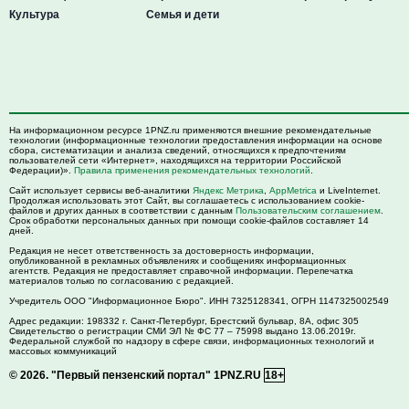
Культура
Семья и дети
На информационном ресурсе 1PNZ.ru применяются внешние рекомендательные
технологии (информационные технологии предоставления информации на основе
сбора, систематизации и анализа сведений, относящихся к предпочтениям
пользователей сети «Интернет», находящихся на территории Российской
Федерации)».
Правила применения рекомендательных технологий
.
Сайт использует сервисы веб-аналитики
Яндекс Метрика
,
AppMetrica
и LiveInternet.
Продолжая использовать этот Сайт, вы соглашаетесь с использованием cookie-
файлов и других данных в соответствии с данным
Пользовательским соглашением
.
Срок обработки персональных данных при помощи cookie-файлов составляет 14
дней.
Редакция не несет ответственность за достоверность информации,
опубликованной в рекламных объявлениях и сообщениях информационных
агентств. Редакция не предоставляет справочной информации. Перепечатка
материалов только по согласованию с редакцией.
Учредитель ООО "Информационное Бюро". ИНН 7325128341, ОГРН 1147325002549
Адрес редакции:
198332
г. Санкт-Петербург,
Брестский бульвар, 8А, офис 305
Свидетельство о регистрации СМИ ЭЛ № ФС 77 – 75998 выдано 13.06.2019г.
Федеральной службой по надзору в сфере связи, информационных технологий и
массовых коммуникаций
© 2026.
"Первый пензенский портал" 1PNZ.RU
18+