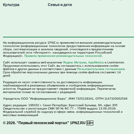
Культура
Семья и дети
На информационном ресурсе 1PNZ.ru применяются внешние рекомендательные
технологии (информационные технологии предоставления информации на основе
сбора, систематизации и анализа сведений, относящихся к предпочтениям
пользователей сети «Интернет», находящихся на территории Российской
Федерации)».
Правила применения рекомендательных технологий
.
Сайт использует сервисы веб-аналитики
Яндекс Метрика
,
AppMetrica
и LiveInternet.
Продолжая использовать этот Сайт, вы соглашаетесь с использованием cookie-
файлов и других данных в соответствии с данным
Пользовательским соглашением
.
Срок обработки персональных данных при помощи cookie-файлов составляет 14
дней.
Редакция не несет ответственность за достоверность информации,
опубликованной в рекламных объявлениях и сообщениях информационных
агентств. Редакция не предоставляет справочной информации. Перепечатка
материалов только по согласованию с редакцией.
Учредитель ООО "Информационное Бюро". ИНН 7325128341, ОГРН 1147325002549
Адрес редакции:
198332
г. Санкт-Петербург,
Брестский бульвар, 8А, офис 305
Свидетельство о регистрации СМИ ЭЛ № ФС 77 – 75998 выдано 13.06.2019г.
Федеральной службой по надзору в сфере связи, информационных технологий и
массовых коммуникаций
© 2026.
"Первый пензенский портал" 1PNZ.RU
18+