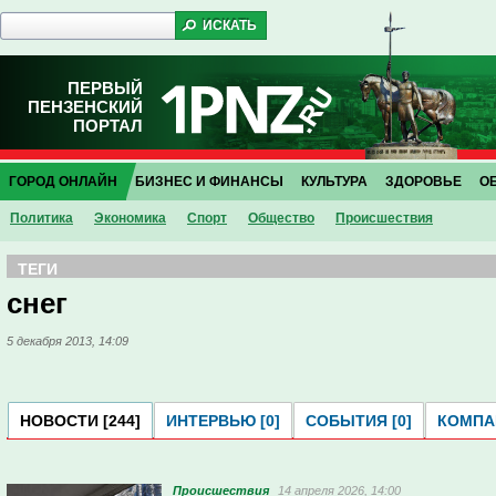
ПЕРВЫЙ
ПЕНЗЕНСКИЙ
ПОРТАЛ
ГОРОД ОНЛАЙН
БИЗНЕС И ФИНАНСЫ
КУЛЬТУРА
ЗДОРОВЬЕ
О
Политика
Экономика
Спорт
Общество
Проиcшествия
ТЕГИ
снег
5 декабря 2013, 14:09
НОВОСТИ [244]
ИНТЕРВЬЮ [0]
СОБЫТИЯ [0]
КОМПАН
Проиcшествия
14 апреля 2026, 14:00