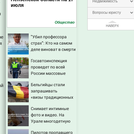
Недвижимость
июля
Вопросы юристу
ы
Общество
НАВЕРХ
"Убил профессора
не
страх": Кто на самом
я
деле виноват в смерти
ученого Зезина,
Госавтоинспекция
остановившего
проведет по всей
мальчишек на поле с
России массовые
горохом
рейды с 10 августа
Бельгийцы стали
ый
запрашивать
«визы традиционных
ценностей» в
Снимает интимные
посольстве РФ
фото и видео. На
Урале многодетную
мать обвинили в
Пилотов пропавшего
изготовлении