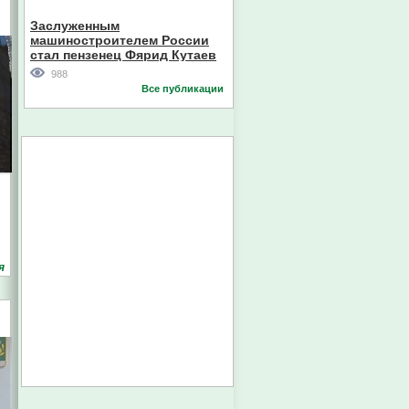
Кореи
Заслуженным
машиностроителем России
стал пензенец Фярид Кутаев
988
Все публикации
я