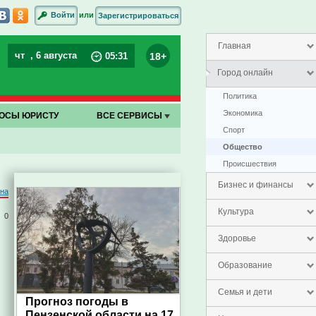
или
Войти
Зарегистрироваться
Главная
чт
, 6 августа
18+
05
:
31
Город онлайн
Политика
Экономика
ОСЫ ЮРИСТУ
ВСЕ СЕРВИСЫ
Спорт
Общество
Проиcшествия
Бизнес и финансы
на
Культура
0
Здоровье
Образование
Семья и дети
Прогноз погоды в
Пензенской области на 17