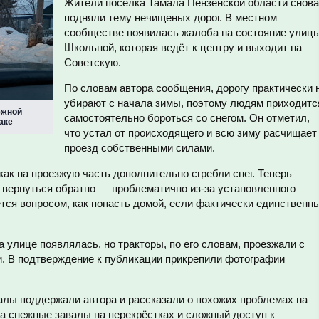
Жители посёлка Тамала Пензенской области снова
подняли тему нечищеных дорог. В местном
сообществе появилась жалоба на состояние улиц
Школьной, которая ведёт к центру и выходит на
Советскую.
По словам автора сообщения, дорогу практически 
убирают с начала зимы, поэтому людям приходитс
ежной
самостоятельно бороться со снегом. Он отметил,
аке
что устал от происходящего и всю зиму расчищает
проезд собственными силами.
как на проезжую часть дополнительно сгребли снег. Теперь
 вернуться обратно — проблематично из-за установленного
тся вопросом, как попасть домой, если фактически единственн
а улице появлялась, но тракторы, по его словам, проезжали с
и. В подтверждение к публикации прикрепили фотографии
алы поддержали автора и рассказали о похожих проблемах на
а снежные завалы на перекрёстках и сложный доступ к