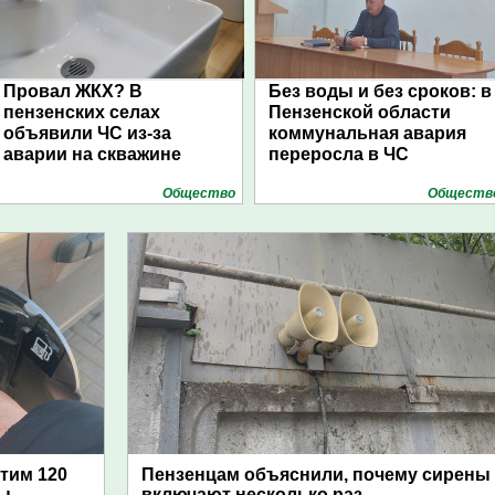
Провал ЖКХ? В
Без воды и без сроков: в
пензенских селах
Пензенской области
объявили ЧС из-за
коммунальная авария
аварии на скважине
переросла в ЧС
Общество
Обществ
атим 120
Пензенцам объяснили, почему сирены
цы
включают несколько раз