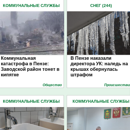
КОММУНАЛЬНЫЕ СЛУЖБЫ
СНЕГ (244)
(254)
Коммунальная
В Пензе наказали
катастрофа в Пензе:
директора УК: наледь на
Заводской район тонет в
крышах обернулась
кипятке
штрафом
Общество
Проиcшестви
КОММУНАЛЬНЫЕ СЛУЖБЫ
КОММУНАЛЬНЫЕ СЛУЖБЫ
(254)
(254)