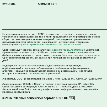
Культура
Семья и дети
На информационном ресурсе 1PNZ.ru применяются внешние рекомендательные
технологии (информационные технологии предоставления информации на основе
сбора, систематизации и анализа сведений, относящихся к предпочтениям
пользователей сети «Интернет», находящихся на территории Российской
Федерации)».
Правила применения рекомендательных технологий
.
Сайт использует сервисы веб-аналитики
Яндекс Метрика
,
AppMetrica
и LiveInternet.
Продолжая использовать этот Сайт, вы соглашаетесь с использованием cookie-
файлов и других данных в соответствии с данным
Пользовательским соглашением
.
Срок обработки персональных данных при помощи cookie-файлов составляет 14
дней.
Редакция не несет ответственность за достоверность информации,
опубликованной в рекламных объявлениях и сообщениях информационных
агентств. Редакция не предоставляет справочной информации. Перепечатка
материалов только по согласованию с редакцией.
Учредитель ООО "Информационное Бюро". ИНН 7325128341, ОГРН 1147325002549
Адрес редакции:
198332
г. Санкт-Петербург,
Брестский бульвар, 8А, офис 305
Свидетельство о регистрации СМИ ЭЛ № ФС 77 – 75998 выдано 13.06.2019г.
Федеральной службой по надзору в сфере связи, информационных технологий и
массовых коммуникаций
© 2026.
"Первый пензенский портал" 1PNZ.RU
18+