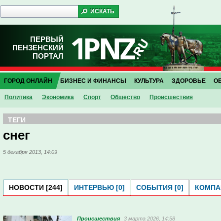
ПЕРВЫЙ
ПЕНЗЕНСКИЙ
ПОРТАЛ
ГОРОД ОНЛАЙН
БИЗНЕС И ФИНАНСЫ
КУЛЬТУРА
ЗДОРОВЬЕ
О
Политика
Экономика
Спорт
Общество
Проиcшествия
ТЕГИ
снег
5 декабря 2013, 14:09
НОВОСТИ [244]
ИНТЕРВЬЮ [0]
СОБЫТИЯ [0]
КОМПАН
Проиcшествия
3 марта 2026, 14:58