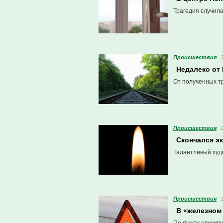
Трагедия случила
Проиcшествия
Недалеко от
От полученных т
Проиcшествия
Cкончался э
Талантливый худо
Проиcшествия
В «железном