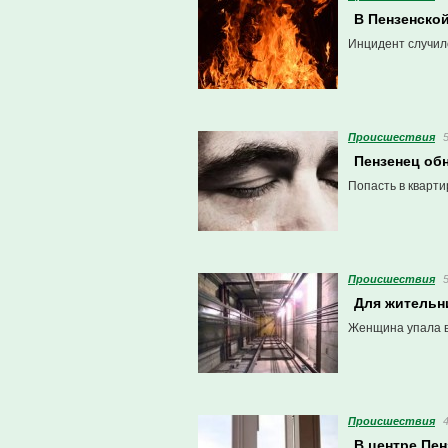
В Пензенско
Инцидент случилс
Проиcшествия
Пензенец об
Попасть в кварт
Проиcшествия
Для жительн
Женщина упала в 
Проиcшествия
В центре Пен