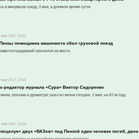
сь в минувшую среду, 3 мая, в дневное время суток.
3 мая 2017, 15:01
 Пензы помощника машиниста сбил грузовой поезд
равм пострадавший скончался на месте.
2 мая 2017, 15:45
кс-редактор журнала «Сура» Виктор Сидоренко
жник, прозаик и драматург ушел из жизни сегодня, 2 мая, на 82-м году.
1 мая 2017, 19:00
 поцелуе» двух «ВАЗов» под Пензой один человек погиб, двое