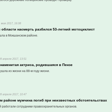
шегося дорожные полицейские проводят проверку.
1 мая 2017, 16:08
й области насмерть разбился 53-летний мотоциклист
шла в Мокшанском районе.
28 апреля 2017, 13:51
знаменитая актриса, родившаяся в Пензе
ушла из жизни на 88-м году жизни.
28 апреля 2017, 10:47
м районе мужчина погиб при неизвестных обстоятельствах
й работали сотрудники правоохранительных органов.