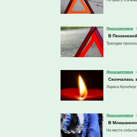
По факту случив
Проиcшествия
В Пензенско
Трагедия произо
Проиcшествия
Cкончалась 
Лариса Кронберг 
Проиcшествия
В Мокшанско
На месте событи