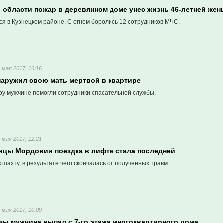
й области пожар в деревянном доме унес жизнь 46-летней же
я в Кузнецком районе. С огнем боролись 12 сотрудников МЧС.
5 мая 2017, 16:16
наружил свою мать мертвой в квартире
иру мужчине помогли сотрудники спасательной службы.
5 мая 2017, 12:21
ицы Мордовии поездка в лифте стала последней
шахту, в результате чего скончалась от полученных травм.
4 мая 2017, 10:09
зы мужчина выпал с 7-го этажа многоквартирного дома