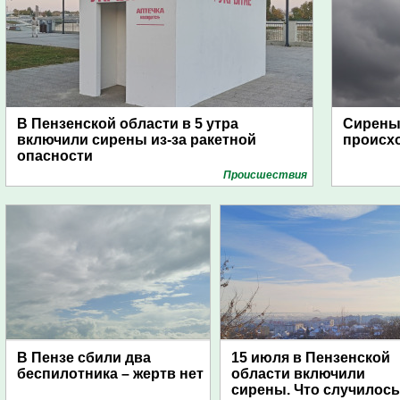
В Пензенской области в 5 утра
Сирены 
включили сирены из-за ракетной
происх
опасности
Проиcшествия
В Пензе сбили два
15 июля в Пензенской
беспилотника – жертв нет
области включили
сирены. Что случилос