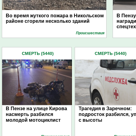
Во время жуткого пожара в Никольском
В Пензу
районе сгорели несколько зданий
награди
спецте
Проиcшествия
СМЕРТЬ (5440)
СМЕРТЬ (5440)
В Пензе на улице Кирова
Трагедия в Заречном:
насмерть разбился
подросток разбился, у
молодой мотоциклист
с высоты