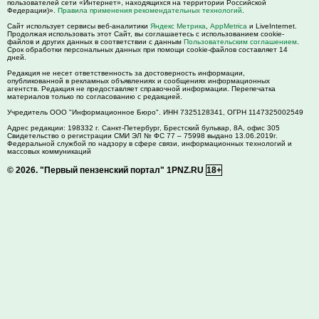
пользователей сети «Интернет», находящихся на территории Российской
Федерации)».
Правила применения рекомендательных технологий
.
Сайт использует сервисы веб-аналитики
Яндекс Метрика
,
AppMetrica
и LiveInternet.
Продолжая использовать этот Сайт, вы соглашаетесь с использованием cookie-
файлов и других данных в соответствии с данным
Пользовательским соглашением
.
Срок обработки персональных данных при помощи cookie-файлов составляет 14
дней.
Редакция не несет ответственность за достоверность информации,
опубликованной в рекламных объявлениях и сообщениях информационных
агентств. Редакция не предоставляет справочной информации. Перепечатка
материалов только по согласованию с редакцией.
Учредитель ООО "Информационное Бюро". ИНН 7325128341, ОГРН 1147325002549
Адрес редакции:
198332
г. Санкт-Петербург,
Брестский бульвар, 8А, офис 305
Свидетельство о регистрации СМИ ЭЛ № ФС 77 – 75998 выдано 13.06.2019г.
Федеральной службой по надзору в сфере связи, информационных технологий и
массовых коммуникаций
© 2026.
"Первый пензенский портал" 1PNZ.RU
18+