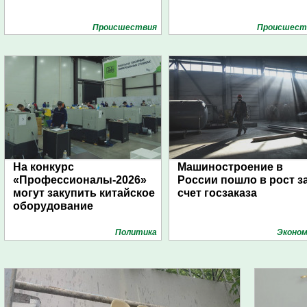
Проиcшествия
Проиcшест
На конкурс
Машиностроение в
«Профессионалы-2026»
России пошло в рост з
могут закупить китайское
счет госзаказа
оборудование
Политика
Эконом