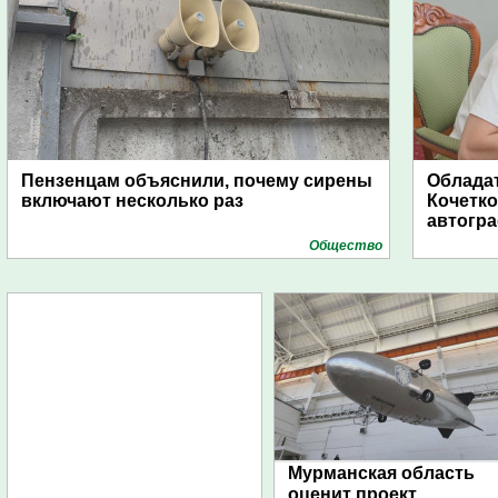
Пензенцам объяснили, почему сирены
Обладат
включают несколько раз
Кочетко
автогр
Общество
Мурманская область
оценит проект