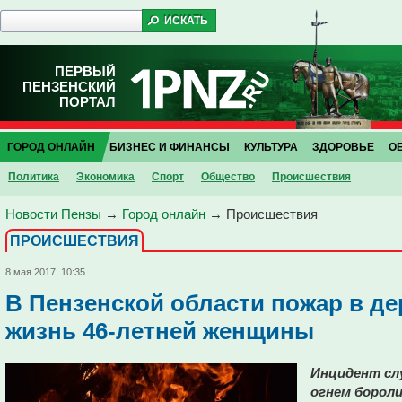
ПЕРВЫЙ
ПЕНЗЕНСКИЙ
ПОРТАЛ
ГОРОД ОНЛАЙН
БИЗНЕС И ФИНАНСЫ
КУЛЬТУРА
ЗДОРОВЬЕ
О
Политика
Экономика
Спорт
Общество
Проиcшествия
Новости Пензы
→
Город онлайн
→
Проиcшествия
ПРОИCШЕСТВИЯ
8 мая 2017, 10:35
В Пензенской области пожар в д
жизнь 46-летней женщины
Инцидент слу
огнем бороли