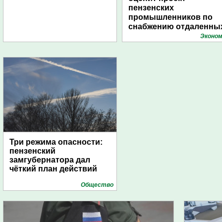
пензенских
промышленников по
снабжению отдаленны
поселений с помощью
Эконом
дирижаблей
Три режима опасности:
пензенский
замгубернатора дал
чёткий план действий
Общество