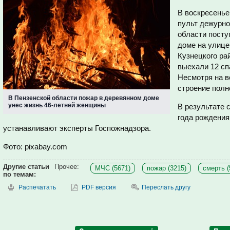
В воскресенье,
пульт дежурно
области посту
доме на улице
Кузнецкого ра
выехали 12 сп
Несмотря на в
строение полн
В Пензенской области пожар в деревянном доме
унес жизнь 46-летней женщины
В результате 
года рождени
устанавливают эксперты Госпожнадзора.
Фото: pixabay.com
Другие статьи
Прочее:
МЧС (5671)
пожар (3215)
смерть (
по темам:
Распечатать
PDF версия
Переслать другу