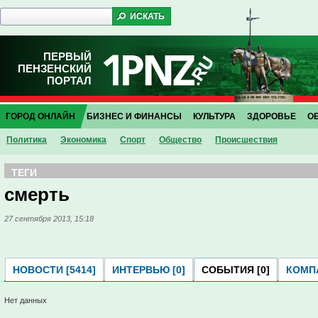
ПЕРВЫЙ
ПЕНЗЕНСКИЙ
ПОРТАЛ
ГОРОД ОНЛАЙН
БИЗНЕС И ФИНАНСЫ
КУЛЬТУРА
ЗДОРОВЬЕ
О
Политика
Экономика
Спорт
Общество
Проиcшествия
ТЕГИ
смерть
27 сентября 2013, 15:18
НОВОСТИ [5414]
ИНТЕРВЬЮ [0]
СОБЫТИЯ [0]
КОМПА
Нет данных