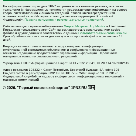
На информационном ресурсе 1PNZ.ru применяются внешние рекомендательные
технологии (информационные технологии предоставления информации на основе
сбора, систематизации и анализа сведений, относящихся к предпочтениям
пользователей сети «Интернет», находящихся на территории Российской
Федерации)».
Правила применения рекомендательных технологий
.
Сайт использует сервисы веб-аналитики
Яндекс Метрика
,
AppMetrica
и LiveInternet.
Продолжая использовать этот Сайт, вы соглашаетесь с использованием cookie-
файлов и других данных в соответствии с данным
Пользовательским соглашением
.
Срок обработки персональных данных при помощи cookie-файлов составляет 14
дней.
Редакция не несет ответственность за достоверность информации,
опубликованной в рекламных объявлениях и сообщениях информационных
агентств. Редакция не предоставляет справочной информации. Перепечатка
материалов только по согласованию с редакцией.
Учредитель ООО "Информационное Бюро". ИНН 7325128341, ОГРН 1147325002549
Адрес редакции:
198332
г. Санкт-Петербург,
Брестский бульвар, 8А, офис 305
Свидетельство о регистрации СМИ ЭЛ № ФС 77 – 75998 выдано 13.06.2019г.
Федеральной службой по надзору в сфере связи, информационных технологий и
массовых коммуникаций
© 2026.
"Первый пензенский портал" 1PNZ.RU
18+