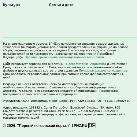
Культура
Семья и дети
На информационном ресурсе 1PNZ.ru применяются внешние рекомендательные
технологии (информационные технологии предоставления информации на основе
сбора, систематизации и анализа сведений, относящихся к предпочтениям
пользователей сети «Интернет», находящихся на территории Российской
Федерации)».
Правила применения рекомендательных технологий
.
Сайт использует сервисы веб-аналитики
Яндекс Метрика
,
AppMetrica
и LiveInternet.
Продолжая использовать этот Сайт, вы соглашаетесь с использованием cookie-
файлов и других данных в соответствии с данным
Пользовательским соглашением
.
Срок обработки персональных данных при помощи cookie-файлов составляет 14
дней.
Редакция не несет ответственность за достоверность информации,
опубликованной в рекламных объявлениях и сообщениях информационных
агентств. Редакция не предоставляет справочной информации. Перепечатка
материалов только по согласованию с редакцией.
Учредитель ООО "Информационное Бюро". ИНН 7325128341, ОГРН 1147325002549
Адрес редакции:
198332
г. Санкт-Петербург,
Брестский бульвар, 8А, офис 305
Свидетельство о регистрации СМИ ЭЛ № ФС 77 – 75998 выдано 13.06.2019г.
Федеральной службой по надзору в сфере связи, информационных технологий и
массовых коммуникаций
© 2026.
"Первый пензенский портал" 1PNZ.RU
18+