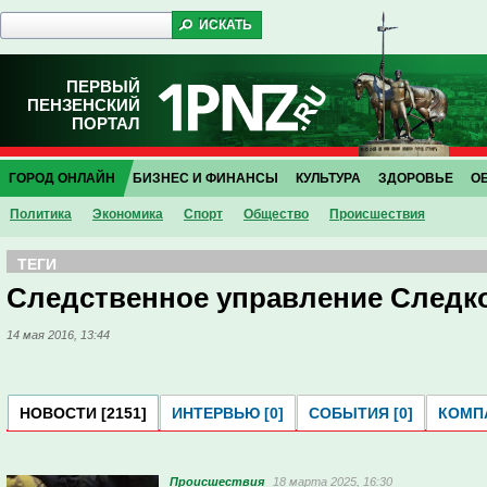
ПЕРВЫЙ
ПЕНЗЕНСКИЙ
ПОРТАЛ
ГОРОД ОНЛАЙН
БИЗНЕС И ФИНАНСЫ
КУЛЬТУРА
ЗДОРОВЬЕ
О
Политика
Экономика
Спорт
Общество
Проиcшествия
ТЕГИ
Следственное управление Следк
14 мая 2016, 13:44
НОВОСТИ [2151]
ИНТЕРВЬЮ [0]
СОБЫТИЯ [0]
КОМПА
Проиcшествия
18 марта 2025, 16:30