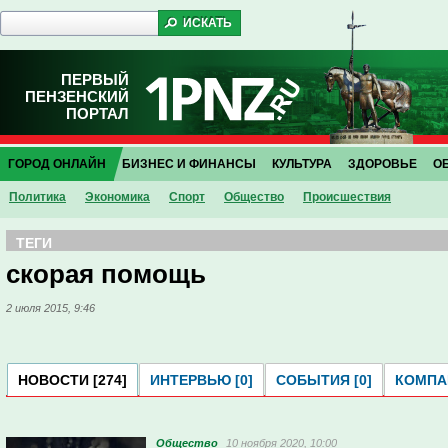
ПЕРВЫЙ
ПЕНЗЕНСКИЙ
ПОРТАЛ
ГОРОД ОНЛАЙН
БИЗНЕС И ФИНАНСЫ
КУЛЬТУРА
ЗДОРОВЬЕ
О
Политика
Экономика
Спорт
Общество
Проиcшествия
ТЕГИ
скорая помощь
2 июля 2015, 9:46
НОВОСТИ [274]
ИНТЕРВЬЮ [0]
СОБЫТИЯ [0]
КОМПАН
Общество
10 ноября 2020, 10:00