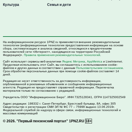
Культура
Семья и дети
На информационном ресурсе 1PNZ.ru применяются внешние рекомендательные
технологии (информационные технологии предоставления информации на основе
сбора, систематизации и анализа сведений, относящихся к предпочтениям
пользователей сети «Интернет», находящихся на территории Российской
Федерации)».
Правила применения рекомендательных технологий
.
Сайт использует сервисы веб-аналитики
Яндекс Метрика
,
AppMetrica
и LiveInternet.
Продолжая использовать этот Сайт, вы соглашаетесь с использованием cookie-
файлов и других данных в соответствии с данным
Пользовательским соглашением
.
Срок обработки персональных данных при помощи cookie-файлов составляет 14
дней.
Редакция не несет ответственность за достоверность информации,
опубликованной в рекламных объявлениях и сообщениях информационных
агентств. Редакция не предоставляет справочной информации. Перепечатка
материалов только по согласованию с редакцией.
Учредитель ООО "Информационное Бюро". ИНН 7325128341, ОГРН 1147325002549
Адрес редакции:
198332
г. Санкт-Петербург,
Брестский бульвар, 8А, офис 305
Свидетельство о регистрации СМИ ЭЛ № ФС 77 – 75998 выдано 13.06.2019г.
Федеральной службой по надзору в сфере связи, информационных технологий и
массовых коммуникаций
© 2026.
"Первый пензенский портал" 1PNZ.RU
18+