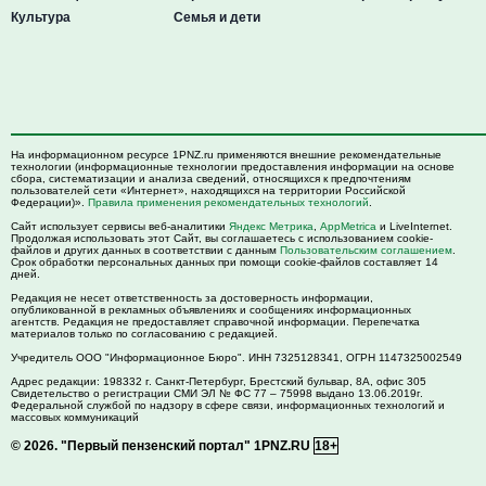
Культура
Семья и дети
На информационном ресурсе 1PNZ.ru применяются внешние рекомендательные
технологии (информационные технологии предоставления информации на основе
сбора, систематизации и анализа сведений, относящихся к предпочтениям
пользователей сети «Интернет», находящихся на территории Российской
Федерации)».
Правила применения рекомендательных технологий
.
Сайт использует сервисы веб-аналитики
Яндекс Метрика
,
AppMetrica
и LiveInternet.
Продолжая использовать этот Сайт, вы соглашаетесь с использованием cookie-
файлов и других данных в соответствии с данным
Пользовательским соглашением
.
Срок обработки персональных данных при помощи cookie-файлов составляет 14
дней.
Редакция не несет ответственность за достоверность информации,
опубликованной в рекламных объявлениях и сообщениях информационных
агентств. Редакция не предоставляет справочной информации. Перепечатка
материалов только по согласованию с редакцией.
Учредитель ООО "Информационное Бюро". ИНН 7325128341, ОГРН 1147325002549
Адрес редакции:
198332
г. Санкт-Петербург,
Брестский бульвар, 8А, офис 305
Свидетельство о регистрации СМИ ЭЛ № ФС 77 – 75998 выдано 13.06.2019г.
Федеральной службой по надзору в сфере связи, информационных технологий и
массовых коммуникаций
© 2026.
"Первый пензенский портал" 1PNZ.RU
18+