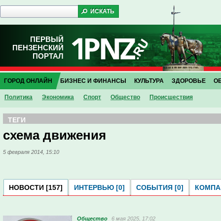
ПЕРВЫЙ
ПЕНЗЕНСКИЙ
ПОРТАЛ
ГОРОД ОНЛАЙН
БИЗНЕС И ФИНАНСЫ
КУЛЬТУРА
ЗДОРОВЬЕ
О
Политика
Экономика
Спорт
Общество
Проиcшествия
ТЕГИ
схема движения
5 февраля 2014, 15:10
НОВОСТИ [157]
ИНТЕРВЬЮ [0]
СОБЫТИЯ [0]
КОМПАН
Общество
6 мая 2025, 17:02