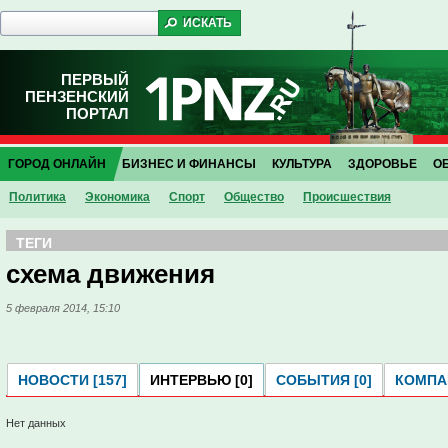
ПЕРВЫЙ
ПЕНЗЕНСКИЙ
ПОРТАЛ
ГОРОД ОНЛАЙН
БИЗНЕС И ФИНАНСЫ
КУЛЬТУРА
ЗДОРОВЬЕ
О
Политика
Экономика
Спорт
Общество
Проиcшествия
ТЕГИ
схема движения
5 февраля 2014, 15:10
НОВОСТИ [157]
ИНТЕРВЬЮ [0]
СОБЫТИЯ [0]
КОМПАН
Нет данных