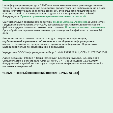
На информационном ресурсе 1PNZ.ru применяются внешние рекомендательные
технологии (информационные технологии предоставления информации на основе
сбора, систематизации и анализа сведений, относящихся к предпочтениям
пользователей сети «Интернет», находящихся на территории Российской
Федерации)».
Правила применения рекомендательных технологий
.
Сайт использует сервисы веб-аналитики
Яндекс Метрика
,
AppMetrica
и LiveInternet.
Продолжая использовать этот Сайт, вы соглашаетесь с использованием cookie-
файлов и других данных в соответствии с данным
Пользовательским соглашением
.
Срок обработки персональных данных при помощи cookie-файлов составляет 14
дней.
Редакция не несет ответственность за достоверность информации,
опубликованной в рекламных объявлениях и сообщениях информационных
агентств. Редакция не предоставляет справочной информации. Перепечатка
материалов только по согласованию с редакцией.
Учредитель ООО "Информационное Бюро". ИНН 7325128341, ОГРН 1147325002549
Адрес редакции:
198332
г. Санкт-Петербург,
Брестский бульвар, 8А, офис 305
Свидетельство о регистрации СМИ ЭЛ № ФС 77 – 75998 выдано 13.06.2019г.
Федеральной службой по надзору в сфере связи, информационных технологий и
массовых коммуникаций
© 2026.
"Первый пензенский портал" 1PNZ.RU
18+