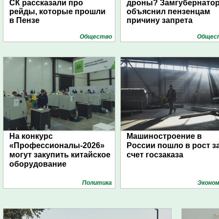
СК рассказали про
дроны? Замгубернато
рейды, которые прошли
объяснил пензенцам
в Пензе
причину запрета
Общество
Общес
На конкурс
Машиностроение в
«Профессионалы-2026»
России пошло в рост з
могут закупить китайское
счет госзаказа
оборудование
Политика
Эконом