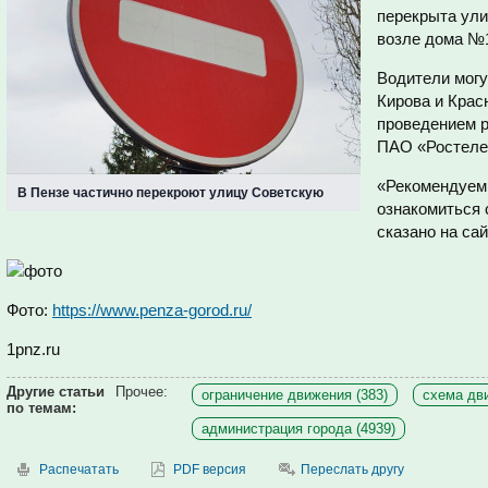
перекрыта ули
возле дома №
Водители могу
Кирова и Крас
проведением р
ПАО «Ростеле
«Рекомендуем
В Пензе частично перекроют улицу Советскую
ознакомиться 
сказано на сай
Фото:
https://www.penza-gorod.ru/
1pnz.ru
Другие статьи
Прочее:
ограничение движения (383)
схема дви
по темам:
администрация города (4939)
Распечатать
PDF версия
Переслать другу