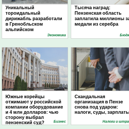
Уникальный
Тысяча наград:
тороидальный
Пензенская область
дирижабль разработали
заплатила миллионы з
в Гренобльском
медали из серебра
альпийском
университете
Экономика
Бюд
Южные корейцы
Скандальная
отжимают у российской
организация в Пензе
компании оборудование
снова под ударом:
и 4 млн долларов: чью
налоги, суды, зарплат
сторону выбрал
Бизнес
Налоги и штр
пензенский суд?