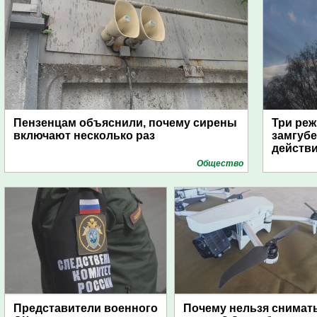
Пензенцам объяснили, почему сирены
Три реж
включают несколько раз
замгубе
действ
Общество
Представители военного
Почему нельзя снимат