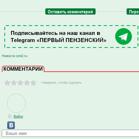
Оставить комментарий
Пере
Новости smi2.ru
КОММЕНТАРИИ
- Нажмите ,чтобы оценить
Войти