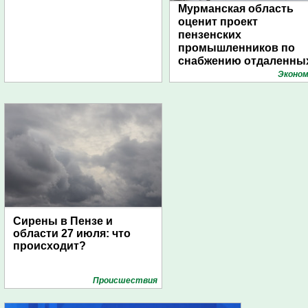
Мурманская область
оценит проект
пензенских
промышленников по
снабжению отдаленны
поселений с помощью
Эконом
дирижаблей
Сирены в Пензе и
области 27 июля: что
происходит?
Проиcшествия