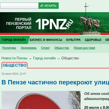
ПЕРВЫЙ
ПЕНЗЕНСКИЙ
ПОРТАЛ
ГОРОД ОНЛАЙН
БИЗНЕС И ФИНАНСЫ
КУЛЬТУРА
ЗДОРОВЬЕ
О
Политика
Экономика
Спорт
Общество
Проиcшествия
Новости Пензы
→
Город онлайн
→
Общество
ОБЩЕСТВО
19 июля 2024, 12:47
В Пензе частично перекроют ули
Об этом сооб
администрац
20 июля с 8.0