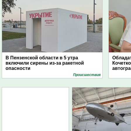
В Пензенской области в 5 утра
Обладат
включили сирены из-за ракетной
Кочетко
опасности
автогр
Проиcшествия