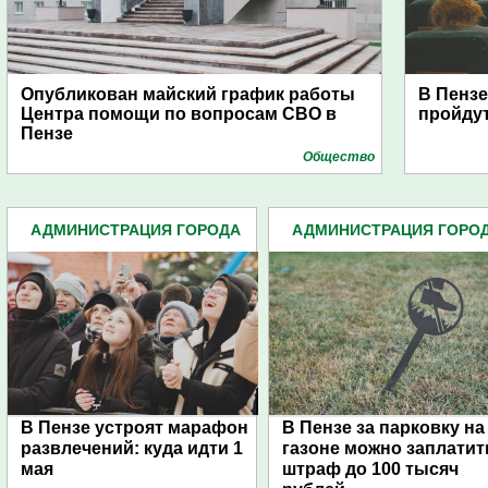
Опубликован майский график работы
В Пензе
Центра помощи по вопросам СВО в
пройду
Пензе
Общество
АДМИНИСТРАЦИЯ ГОРОДА
АДМИНИСТРАЦИЯ ГОРО
(4939)
(4939)
В Пензе устроят марафон
В Пензе за парковку на
развлечений: куда идти 1
газоне можно заплатит
мая
штраф до 100 тысяч