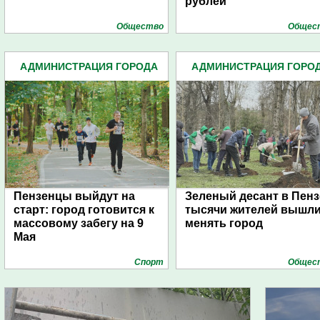
рублей
Общество
Общес
АДМИНИСТРАЦИЯ ГОРОДА
АДМИНИСТРАЦИЯ ГОРО
(4939)
(4939)
Пензенцы выйдут на
Зеленый десант в Пенз
старт: город готовится к
тысячи жителей вышл
массовому забегу на 9
менять город
Мая
Спорт
Общес