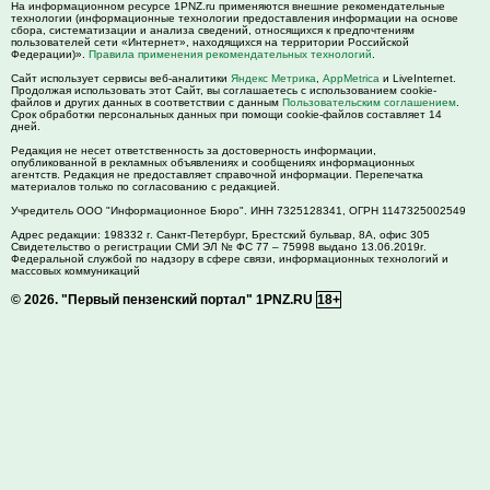
На информационном ресурсе 1PNZ.ru применяются внешние рекомендательные
технологии (информационные технологии предоставления информации на основе
сбора, систематизации и анализа сведений, относящихся к предпочтениям
пользователей сети «Интернет», находящихся на территории Российской
Федерации)».
Правила применения рекомендательных технологий
.
Сайт использует сервисы веб-аналитики
Яндекс Метрика
,
AppMetrica
и LiveInternet.
Продолжая использовать этот Сайт, вы соглашаетесь с использованием cookie-
файлов и других данных в соответствии с данным
Пользовательским соглашением
.
Срок обработки персональных данных при помощи cookie-файлов составляет 14
дней.
Редакция не несет ответственность за достоверность информации,
опубликованной в рекламных объявлениях и сообщениях информационных
агентств. Редакция не предоставляет справочной информации. Перепечатка
материалов только по согласованию с редакцией.
Учредитель ООО "Информационное Бюро". ИНН 7325128341, ОГРН 1147325002549
Адрес редакции:
198332
г. Санкт-Петербург,
Брестский бульвар, 8А, офис 305
Свидетельство о регистрации СМИ ЭЛ № ФС 77 – 75998 выдано 13.06.2019г.
Федеральной службой по надзору в сфере связи, информационных технологий и
массовых коммуникаций
© 2026.
"Первый пензенский портал" 1PNZ.RU
18+