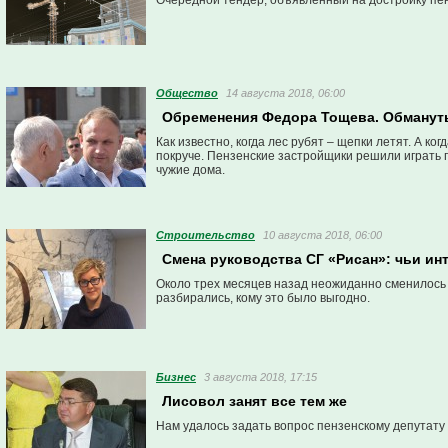
Очередной тендер, объявленный на достройку пенз
Общество
14 августа 2018, 06:00
Обременения Федора Тощева. Обманут
Как известно, когда лес рубят – щепки летят. А ко
покруче. Пензенские застройщики решили играть п
чужие дома.
Строительство
10 августа 2018, 06:00
Смена руководства СГ «Рисан»: чьи и
Около трех месяцев назад неожиданно сменилось 
разбирались, кому это было выгодно.
Бизнес
3 августа 2018, 17:15
Лисовол занят все тем же
Нам удалось задать вопрос пензенскому депутату