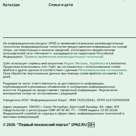
Культура
Семья и дети
На информационном ресурсе 1PNZ.ru применяются внешние рекомендательные
технологии (информационные технологии предоставления информации на основе
сбора, систематизации и анализа сведений, относящихся к предпочтениям
пользователей сети «Интернет», находящихся на территории Российской
Федерации)».
Правила применения рекомендательных технологий
.
Сайт использует сервисы веб-аналитики
Яндекс Метрика
,
AppMetrica
и LiveInternet.
Продолжая использовать этот Сайт, вы соглашаетесь с использованием cookie-
файлов и других данных в соответствии с данным
Пользовательским соглашением
.
Срок обработки персональных данных при помощи cookie-файлов составляет 14
дней.
Редакция не несет ответственность за достоверность информации,
опубликованной в рекламных объявлениях и сообщениях информационных
агентств. Редакция не предоставляет справочной информации. Перепечатка
материалов только по согласованию с редакцией.
Учредитель ООО "Информационное Бюро". ИНН 7325128341, ОГРН 1147325002549
Адрес редакции:
198332
г. Санкт-Петербург,
Брестский бульвар, 8А, офис 305
Свидетельство о регистрации СМИ ЭЛ № ФС 77 – 75998 выдано 13.06.2019г.
Федеральной службой по надзору в сфере связи, информационных технологий и
массовых коммуникаций
© 2026.
"Первый пензенский портал" 1PNZ.RU
18+