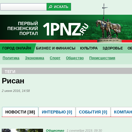
ПЕРВЫЙ
ПЕНЗЕНСКИЙ
ПОРТАЛ
ГОРОД ОНЛАЙН
БИЗНЕС И ФИНАНСЫ
КУЛЬТУРА
ЗДОРОВЬЕ
О
Политика
Экономика
Спорт
Общество
Проиcшествия
ТЕГИ
Рисан
2 июня 2016, 14:58
НОВОСТИ [38]
ИНТЕРВЬЮ [0]
СОБЫТИЯ [0]
КОМПАНИ
Общество
1 сентября 2019, 09:30