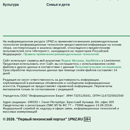
Культура
Семья и дети
На информационном ресурсе 1PNZ.ru применяются внешние рекомендательные
технологии (информационные технологии предоставления информации на основе
сбора, систематизации и анализа сведений, относящихся к предпочтениям
пользователей сети «Интернет», находящихся на территории Российской
Федерации)».
Правила применения рекомендательных технологий
.
Сайт использует сервисы веб-аналитики
Яндекс Метрика
,
AppMetrica
и LiveInternet.
Продолжая использовать этот Сайт, вы соглашаетесь с использованием cookie-
файлов и других данных в соответствии с данным
Пользовательским соглашением
.
Срок обработки персональных данных при помощи cookie-файлов составляет 14
дней.
Редакция не несет ответственность за достоверность информации,
опубликованной в рекламных объявлениях и сообщениях информационных
агентств. Редакция не предоставляет справочной информации. Перепечатка
материалов только по согласованию с редакцией.
Учредитель ООО "Информационное Бюро". ИНН 7325128341, ОГРН 1147325002549
Адрес редакции:
198332
г. Санкт-Петербург,
Брестский бульвар, 8А, офис 305
Свидетельство о регистрации СМИ ЭЛ № ФС 77 – 75998 выдано 13.06.2019г.
Федеральной службой по надзору в сфере связи, информационных технологий и
массовых коммуникаций
© 2026.
"Первый пензенский портал" 1PNZ.RU
18+