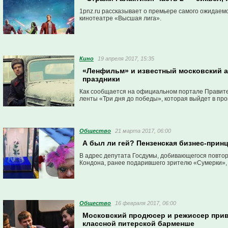
1pnz.ru рассказывает о премьере самого ожидаемо
кинотеатре «Высшая лига».
Кино
19 апреля 2017, 15:35
«Ленфильм» и известный московский а
праздники
Как сообщается на официальном портале Правите
ленты «Три дня до победы», которая выйдет в про
Общество
21 марта 2017, 06:00
А был ли гей? Пензенская бизнес-при
В адрес депутата Госдумы, добивающегося повто
Кондона, ранее подарившего зрителю «Сумерки»,
Общество
16 февраля 2017, 06:00
Московский продюсер и режиссер приве
классной питерской барменше