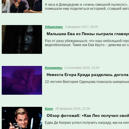
4 часа в Домодедово и «очень смешной пылесос»,
помешали ему поделиться историей, ставшей авт
Общество
3 февраля 2017, 06:00
Малышка Ева из Пензы сыграла главну
Раз от разу убеждаешься, что наш небольшой гор
видеоблогерши. Такие как Ева Круто – девочка из 
Концерты
5 сентября 2016, 13:54
Невеста Егора Крида разделась догола 
22-летняя Виктория Одинцова показала шикарные 
Кино
29 февраля 2016, 12:34
Обзор фотожаб: «Как Лео получил свой
Едва Ди Каприо успел получить награду, как на не