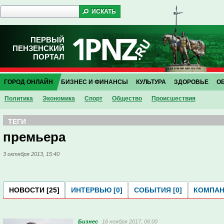
ПЕРВЫЙ
ПЕНЗЕНСКИЙ
ПОРТАЛ
ГОРОД ОНЛАЙН
БИЗНЕС И ФИНАНСЫ
КУЛЬТУРА
ЗДОРОВЬЕ
О
Политика
Экономика
Спорт
Общество
Проиcшествия
ТЕГИ
премьера
3 октября 2013, 15:40
НОВОСТИ [25]
ИНТЕРВЬЮ [0]
СОБЫТИЯ [0]
КОМПАНИ
Бизнес
16 ноября 2017, 06:00