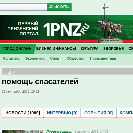
ПЕРВЫЙ
ПЕНЗЕНСКИЙ
ПОРТАЛ
ГОРОД ОНЛАЙН
БИЗНЕС И ФИНАНСЫ
КУЛЬТУРА
ЗДОРОВЬЕ
О
Политика
Экономика
Спорт
Общество
Проиcшествия
ТЕГИ
помощь спасателей
22 сентября 2015, 10:31
НОВОСТИ [1089]
ИНТЕРВЬЮ [0]
СОБЫТИЯ [0]
КОМПА
Проиcшествия
6 августа 2025, 14:08