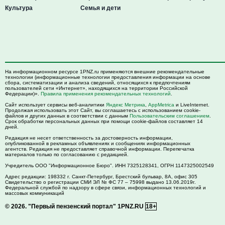
Культура
Семья и дети
На информационном ресурсе 1PNZ.ru применяются внешние рекомендательные
технологии (информационные технологии предоставления информации на основе
сбора, систематизации и анализа сведений, относящихся к предпочтениям
пользователей сети «Интернет», находящихся на территории Российской
Федерации)».
Правила применения рекомендательных технологий
.
Сайт использует сервисы веб-аналитики
Яндекс Метрика
,
AppMetrica
и LiveInternet.
Продолжая использовать этот Сайт, вы соглашаетесь с использованием cookie-
файлов и других данных в соответствии с данным
Пользовательским соглашением
.
Срок обработки персональных данных при помощи cookie-файлов составляет 14
дней.
Редакция не несет ответственность за достоверность информации,
опубликованной в рекламных объявлениях и сообщениях информационных
агентств. Редакция не предоставляет справочной информации. Перепечатка
материалов только по согласованию с редакцией.
Учредитель ООО "Информационное Бюро". ИНН 7325128341, ОГРН 1147325002549
Адрес редакции:
198332
г. Санкт-Петербург,
Брестский бульвар, 8А, офис 305
Свидетельство о регистрации СМИ ЭЛ № ФС 77 – 75998 выдано 13.06.2019г.
Федеральной службой по надзору в сфере связи, информационных технологий и
массовых коммуникаций
© 2026.
"Первый пензенский портал" 1PNZ.RU
18+