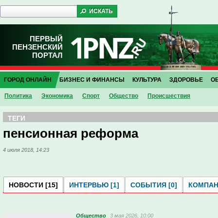
ПЕРВЫЙ
ПЕНЗЕНСКИЙ
ПОРТАЛ
ГОРОД ОНЛАЙН
БИЗНЕС И ФИНАНСЫ
КУЛЬТУРА
ЗДОРОВЬЕ
О
Политика
Экономика
Спорт
Общество
Проиcшествия
ТЕГИ
пенсионная реформа
4 июля 2018, 14:23
НОВОСТИ [15]
ИНТЕРВЬЮ [1]
СОБЫТИЯ [0]
КОМПАНИ
Общество
3 мая 2026, 10:00