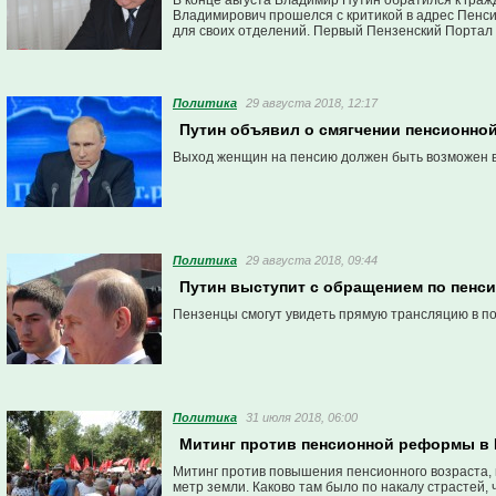
В конце августа Владимир Путин обратился к гра
Владимирович прошелся с критикой в адрес Пенс
для своих отделений. Первый Пензенский Портал р
в достаточно помпезном здании.
Политика
29 августа 2018, 12:17
Путин объявил о смягчении пенсионн
Выход женщин на пенсию должен быть возможен в 6
Политика
29 августа 2018, 09:44
Путин выступит с обращением по пенс
Пензенцы смогут увидеть прямую трансляцию в по
Политика
31 июля 2018, 06:00
Митинг против пенсионной реформы в П
Митинг против повышения пенсионного возраста, п
метр земли. Каково там было по накалу страстей,