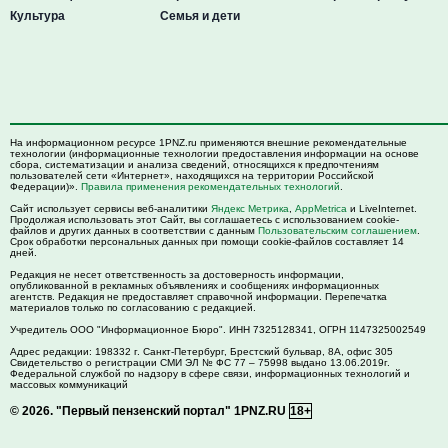
Культура
Семья и дети
На информационном ресурсе 1PNZ.ru применяются внешние рекомендательные
технологии (информационные технологии предоставления информации на основе
сбора, систематизации и анализа сведений, относящихся к предпочтениям
пользователей сети «Интернет», находящихся на территории Российской
Федерации)».
Правила применения рекомендательных технологий
.
Сайт использует сервисы веб-аналитики
Яндекс Метрика
,
AppMetrica
и LiveInternet.
Продолжая использовать этот Сайт, вы соглашаетесь с использованием cookie-
файлов и других данных в соответствии с данным
Пользовательским соглашением
.
Срок обработки персональных данных при помощи cookie-файлов составляет 14
дней.
Редакция не несет ответственность за достоверность информации,
опубликованной в рекламных объявлениях и сообщениях информационных
агентств. Редакция не предоставляет справочной информации. Перепечатка
материалов только по согласованию с редакцией.
Учредитель ООО "Информационное Бюро". ИНН 7325128341, ОГРН 1147325002549
Адрес редакции:
198332
г. Санкт-Петербург,
Брестский бульвар, 8А, офис 305
Свидетельство о регистрации СМИ ЭЛ № ФС 77 – 75998 выдано 13.06.2019г.
Федеральной службой по надзору в сфере связи, информационных технологий и
массовых коммуникаций
© 2026.
"Первый пензенский портал" 1PNZ.RU
18+