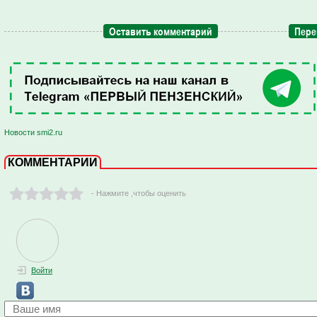
Оставить комментарий
Пере
Новости smi2.ru
КОММЕНТАРИИ
- Нажмите ,чтобы оценить
Войти