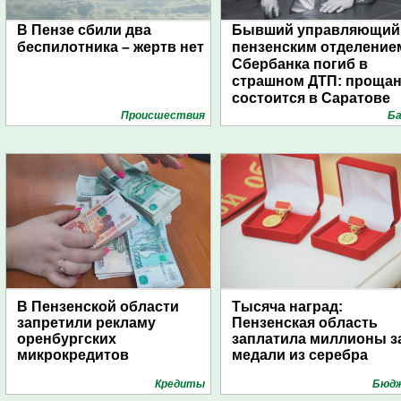
В Пензе сбили два
Бывший управляющий
беспилотника – жертв нет
пензенским отделение
Сбербанка погиб в
страшном ДТП: проща
состоится в Саратове
Проиcшествия
Ба
В Пензенской области
Тысяча наград:
запретили рекламу
Пензенская область
оренбургских
заплатила миллионы з
микрокредитов
медали из серебра
Кредиты
Бюд