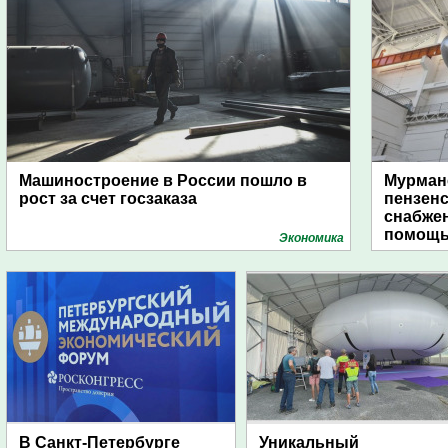
Машиностроение в России пошло в
Мурманс
рост за счет госзаказа
пензен
снабже
помощь
Экономика
В Санкт-Петербурге
Уникальный