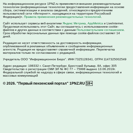
На информационном ресурсе 1PNZ.ru применяются внешние рекомендательные
технологии (информационные технологии предоставления информации на основе
сбора, систематизации и анализа сведений, относящихся к предпочтениям
пользователей сети «Интернет», находящихся на территории Российской
Федерации)».
Правила применения рекомендательных технологий
.
Сайт использует сервисы веб-аналитики
Яндекс Метрика
,
AppMetrica
и LiveInternet.
Продолжая использовать этот Сайт, вы соглашаетесь с использованием cookie-
файлов и других данных в соответствии с данным
Пользовательским соглашением
.
Срок обработки персональных данных при помощи cookie-файлов составляет 14
дней.
Редакция не несет ответственность за достоверность информации,
опубликованной в рекламных объявлениях и сообщениях информационных
агентств. Редакция не предоставляет справочной информации. Перепечатка
материалов только по согласованию с редакцией.
Учредитель ООО "Информационное Бюро". ИНН 7325128341, ОГРН 1147325002549
Адрес редакции:
198332
г. Санкт-Петербург,
Брестский бульвар, 8А, офис 305
Свидетельство о регистрации СМИ ЭЛ № ФС 77 – 75998 выдано 13.06.2019г.
Федеральной службой по надзору в сфере связи, информационных технологий и
массовых коммуникаций
© 2026.
"Первый пензенский портал" 1PNZ.RU
18+