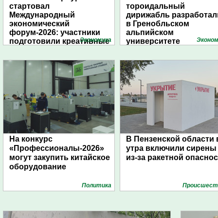
стартовал
тороидальный
Международный
дирижабль разработал
экономический
в Гренобльском
форум-2026: участники
альпийском
Экономика
Эконом
подготовили креативные
университете
стенды
На конкурс
В Пензенской области 
«Профессионалы-2026»
утра включили сирены
могут закупить китайское
из-за ракетной опасно
оборудование
Политика
Проиcшест