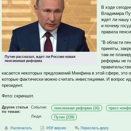
В ходе сегод
Владимира Пут
ждет ли нашу 
и почему госу
правила пенси
"В области пе
приняты, закр
там не планир
Путин рассказал, ждет ли Россию новая
реформы не го
пенсионная реформа
правительстве
касается некоторых предложений Минфина в этой сфере, это о
которые фактически можно считать инвестициями. И вопрос иде
президент.
Фото: скриншот.
Другие статьи
Событие:
пенсионная реформа (16)
пресс-конфе
по темам:
Люди:
Путин (239)
Распечатать
PDF версия
Переслать другу