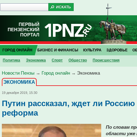
ПЕРВЫЙ
ПЕНЗЕНСКИЙ
ПОРТАЛ
ГОРОД ОНЛАЙН
БИЗНЕС И ФИНАНСЫ
КУЛЬТУРА
ЗДОРОВЬЕ
О
Политика
Экономика
Спорт
Общество
Проиcшествия
Новости Пензы
→
Город онлайн
→
Экономика
ЭКОНОМИКА
19 декабря 2019, 15:30
Путин рассказал, ждет ли Россию
реформа
По словам пр
области уже