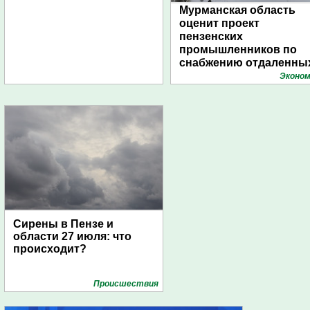
Мурманская область
оценит проект
пензенских
промышленников по
снабжению отдаленны
поселений с помощью
Эконом
дирижаблей
Сирены в Пензе и
области 27 июля: что
происходит?
Проиcшествия