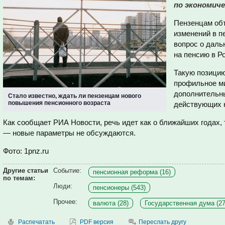
по экономиче
Пензенцам объ
изменений в п
вопрос о дал
на пенсию в Р
Такую позицию
профильное ми
дополнительны
Стало известно, ждать ли пензенцам нового
повышения пенсионного возраста
действующих н
Как сообщает РИА Новости, речь идет как о ближайших годах, 
— новые параметры не обсуждаются.
Фото: 1pnz.ru
Другие статьи
Событие:
пенсионная реформа (16)
по темам:
Люди:
пенсионеры (543)
Прочее:
валюта (28)
Государственная дума (27
Распечатать
PDF версия
Переслать другу