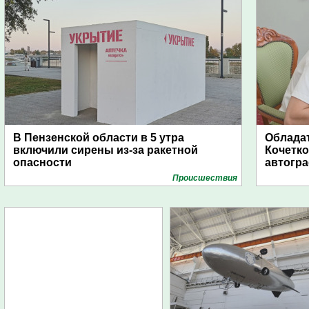
В Пензенской области в 5 утра
Обладат
включили сирены из-за ракетной
Кочетко
опасности
автогр
Проиcшествия