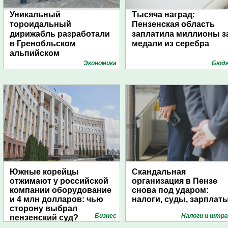
Уникальный
Тысяча наград:
тороидальный
Пензенская область
дирижабль разработали
заплатила миллионы з
в Гренобльском
медали из серебра
альпийском
университете
Экономика
Бюд
Южные корейцы
Скандальная
отжимают у российской
организация в Пензе
компании оборудование
снова под ударом:
и 4 млн долларов: чью
налоги, суды, зарплат
сторону выбрал
Бизнес
Налоги и штр
пензенский суд?