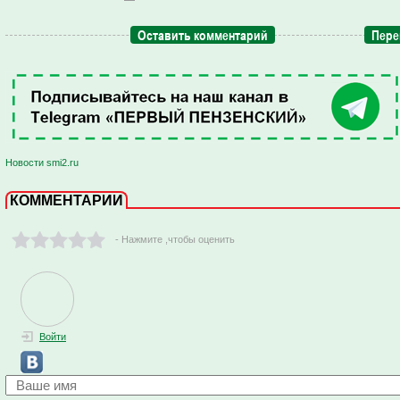
Оставить комментарий
Пере
Новости smi2.ru
КОММЕНТАРИИ
- Нажмите ,чтобы оценить
Войти