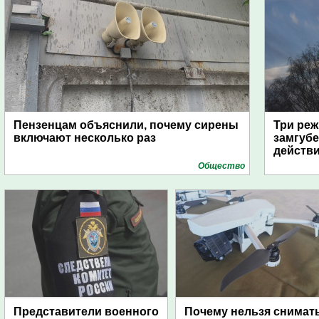
Пензенцам объяснили, почему сирены
Три реж
включают несколько раз
замгубе
действ
Общество
Представители военного
Почему нельзя снимат