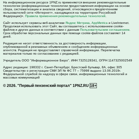
На информационном ресурсе 1PNZ.ru применяются внешние рекомендательные
технологии (информационные технологии предоставления информации на основе
сбора, систематизации и анализа сведений, относящихся к предпочтениям
пользователей сети «Интернет», находящихся на территории Российской
Федерации)».
Правила применения рекомендательных технологий
.
Сайт использует сервисы веб-аналитики
Яндекс Метрика
,
AppMetrica
и LiveInternet.
Продолжая использовать этот Сайт, вы соглашаетесь с использованием cookie-
файлов и других данных в соответствии с данным
Пользовательским соглашением
.
Срок обработки персональных данных при помощи cookie-файлов составляет 14
дней.
Редакция не несет ответственность за достоверность информации,
опубликованной в рекламных объявлениях и сообщениях информационных
агентств. Редакция не предоставляет справочной информации. Перепечатка
материалов только по согласованию с редакцией.
Учредитель ООО "Информационное Бюро". ИНН 7325128341, ОГРН 1147325002549
Адрес редакции:
198332
г. Санкт-Петербург,
Брестский бульвар, 8А, офис 305
Свидетельство о регистрации СМИ ЭЛ № ФС 77 – 75998 выдано 13.06.2019г.
Федеральной службой по надзору в сфере связи, информационных технологий и
массовых коммуникаций
© 2026.
"Первый пензенский портал" 1PNZ.RU
18+