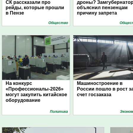
СК рассказали про
дроны? Замгубернато
рейды, которые прошли
объяснил пензенцам
в Пензе
причину запрета
Общество
Общес
На конкурс
Машиностроение в
«Профессионалы-2026»
России пошло в рост з
могут закупить китайское
счет госзаказа
оборудование
Политика
Эконом