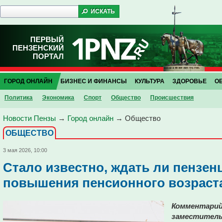
ПЕРВЫЙ
ПЕНЗЕНСКИЙ
ПОРТАЛ
ГОРОД ОНЛАЙН
БИЗНЕС И ФИНАНСЫ
КУЛЬТУРА
ЗДОРОВЬЕ
О
Политика
Экономика
Спорт
Общество
Проиcшествия
Новости Пензы
→
Город онлайн
→
Общество
ОБЩЕСТВО
3 мая 2026, 10:00
Стало известно, ждать ли пензен
повышения пенсионного возраст
Комментарий
заместитель