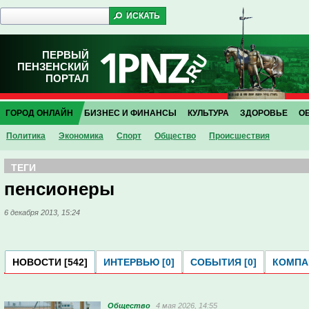
ПЕРВЫЙ
ПЕНЗЕНСКИЙ
ПОРТАЛ
ГОРОД ОНЛАЙН
БИЗНЕС И ФИНАНСЫ
КУЛЬТУРА
ЗДОРОВЬЕ
О
Политика
Экономика
Спорт
Общество
Проиcшествия
ТЕГИ
пенсионеры
6 декабря 2013, 15:24
НОВОСТИ [542]
ИНТЕРВЬЮ [0]
СОБЫТИЯ [0]
КОМПАН
Общество
4 мая 2026, 14:55