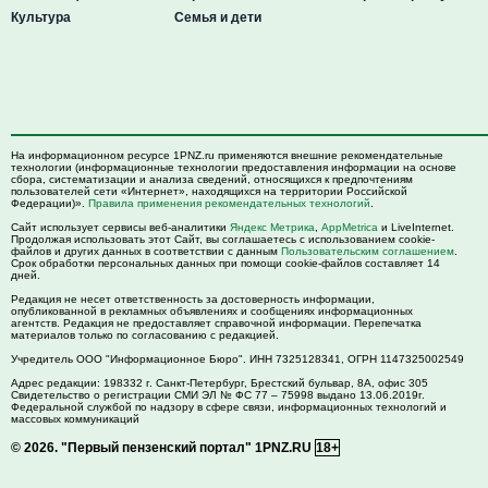
Культура
Семья и дети
На информационном ресурсе 1PNZ.ru применяются внешние рекомендательные
технологии (информационные технологии предоставления информации на основе
сбора, систематизации и анализа сведений, относящихся к предпочтениям
пользователей сети «Интернет», находящихся на территории Российской
Федерации)».
Правила применения рекомендательных технологий
.
Сайт использует сервисы веб-аналитики
Яндекс Метрика
,
AppMetrica
и LiveInternet.
Продолжая использовать этот Сайт, вы соглашаетесь с использованием cookie-
файлов и других данных в соответствии с данным
Пользовательским соглашением
.
Срок обработки персональных данных при помощи cookie-файлов составляет 14
дней.
Редакция не несет ответственность за достоверность информации,
опубликованной в рекламных объявлениях и сообщениях информационных
агентств. Редакция не предоставляет справочной информации. Перепечатка
материалов только по согласованию с редакцией.
Учредитель ООО "Информационное Бюро". ИНН 7325128341, ОГРН 1147325002549
Адрес редакции:
198332
г. Санкт-Петербург,
Брестский бульвар, 8А, офис 305
Свидетельство о регистрации СМИ ЭЛ № ФС 77 – 75998 выдано 13.06.2019г.
Федеральной службой по надзору в сфере связи, информационных технологий и
массовых коммуникаций
© 2026.
"Первый пензенский портал" 1PNZ.RU
18+