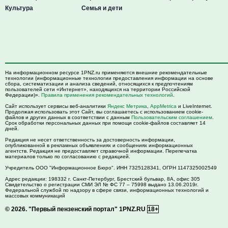
Культура
Семья и дети
На информационном ресурсе 1PNZ.ru применяются внешние рекомендательные
технологии (информационные технологии предоставления информации на основе
сбора, систематизации и анализа сведений, относящихся к предпочтениям
пользователей сети «Интернет», находящихся на территории Российской
Федерации)».
Правила применения рекомендательных технологий
.
Сайт использует сервисы веб-аналитики
Яндекс Метрика
,
AppMetrica
и LiveInternet.
Продолжая использовать этот Сайт, вы соглашаетесь с использованием cookie-
файлов и других данных в соответствии с данным
Пользовательским соглашением
.
Срок обработки персональных данных при помощи cookie-файлов составляет 14
дней.
Редакция не несет ответственность за достоверность информации,
опубликованной в рекламных объявлениях и сообщениях информационных
агентств. Редакция не предоставляет справочной информации. Перепечатка
материалов только по согласованию с редакцией.
Учредитель ООО "Информационное Бюро". ИНН 7325128341, ОГРН 1147325002549
Адрес редакции:
198332
г. Санкт-Петербург,
Брестский бульвар, 8А, офис 305
Свидетельство о регистрации СМИ ЭЛ № ФС 77 – 75998 выдано 13.06.2019г.
Федеральной службой по надзору в сфере связи, информационных технологий и
массовых коммуникаций
© 2026.
"Первый пензенский портал" 1PNZ.RU
18+