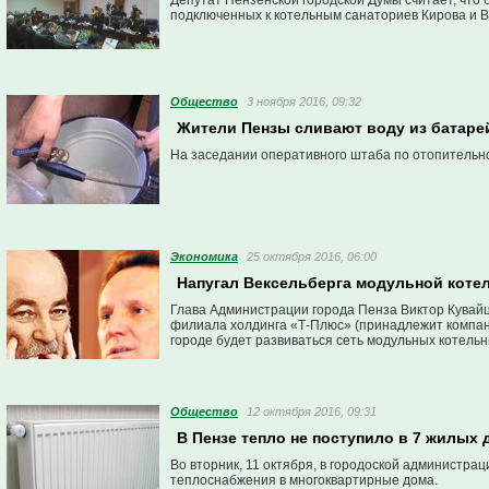
Депутат Пензенской городской Думы считает, что
подключенных к котельным санаториев Кирова и В
Общество
3 ноября 2016, 09:32
Жители Пензы сливают воду из батаре
На заседании оперативного штаба по отопительн
Экономика
25 октября 2016, 06:00
Напугал Вексельберга модульной котел
Глава Администрации города Пенза Виктор Кувайц
филиала холдинга «Т-Плюс» (принадлежит компании
городе будет развиваться сеть модульных котельн
Общество
12 октября 2016, 09:31
В Пензе тепло не поступило в 7 жилых
Во вторник, 11 октября, в городоской администра
теплоснабжения в многоквартирные дома.