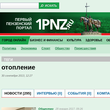
ПЕРВЫЙ
ПЕНЗЕНСКИЙ
ПОРТАЛ
ГОРОД ОНЛАЙН
БИЗНЕС И ФИНАНСЫ
КУЛЬТУРА
ЗДОРОВЬЕ
О
Политика
Экономика
Спорт
Общество
Проиcшествия
ТЕГИ
отопление
30 сентября 2013, 12:27
НОВОСТИ [295]
ИНТЕРВЬЮ [0]
СОБЫТИЯ [0]
КОМПАН
Общество
28 января 2017, 09:26