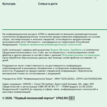
Культура
Семья и дети
На информационном ресурсе 1PNZ.ru применяются внешние рекомендательные
технологии (информационные технологии предоставления информации на основе
сбора, систематизации и анализа сведений, относящихся к предпочтениям
пользователей сети «Интернет», находящихся на территории Российской
Федерации)».
Правила применения рекомендательных технологий
.
Сайт использует сервисы веб-аналитики
Яндекс Метрика
,
AppMetrica
и LiveInternet.
Продолжая использовать этот Сайт, вы соглашаетесь с использованием cookie-
файлов и других данных в соответствии с данным
Пользовательским соглашением
.
Срок обработки персональных данных при помощи cookie-файлов составляет 14
дней.
Редакция не несет ответственность за достоверность информации,
опубликованной в рекламных объявлениях и сообщениях информационных
агентств. Редакция не предоставляет справочной информации. Перепечатка
материалов только по согласованию с редакцией.
Учредитель ООО "Информационное Бюро". ИНН 7325128341, ОГРН 1147325002549
Адрес редакции:
198332
г. Санкт-Петербург,
Брестский бульвар, 8А, офис 305
Свидетельство о регистрации СМИ ЭЛ № ФС 77 – 75998 выдано 13.06.2019г.
Федеральной службой по надзору в сфере связи, информационных технологий и
массовых коммуникаций
© 2026.
"Первый пензенский портал" 1PNZ.RU
18+