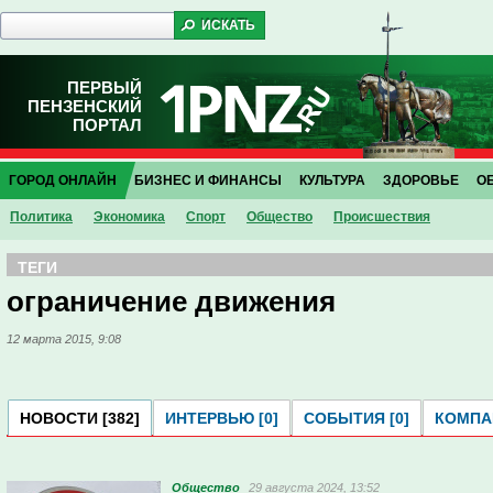
ПЕРВЫЙ
ПЕНЗЕНСКИЙ
ПОРТАЛ
ГОРОД ОНЛАЙН
БИЗНЕС И ФИНАНСЫ
КУЛЬТУРА
ЗДОРОВЬЕ
О
Политика
Экономика
Спорт
Общество
Проиcшествия
ТЕГИ
ограничение движения
12 марта 2015, 9:08
НОВОСТИ [382]
ИНТЕРВЬЮ [0]
СОБЫТИЯ [0]
КОМПАН
Общество
29 августа 2024, 13:52