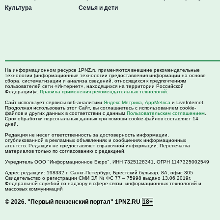
Культура
Семья и дети
На информационном ресурсе 1PNZ.ru применяются внешние рекомендательные
технологии (информационные технологии предоставления информации на основе
сбора, систематизации и анализа сведений, относящихся к предпочтениям
пользователей сети «Интернет», находящихся на территории Российской
Федерации)».
Правила применения рекомендательных технологий
.
Сайт использует сервисы веб-аналитики
Яндекс Метрика
,
AppMetrica
и LiveInternet.
Продолжая использовать этот Сайт, вы соглашаетесь с использованием cookie-
файлов и других данных в соответствии с данным
Пользовательским соглашением
.
Срок обработки персональных данных при помощи cookie-файлов составляет 14
дней.
Редакция не несет ответственность за достоверность информации,
опубликованной в рекламных объявлениях и сообщениях информационных
агентств. Редакция не предоставляет справочной информации. Перепечатка
материалов только по согласованию с редакцией.
Учредитель ООО "Информационное Бюро". ИНН 7325128341, ОГРН 1147325002549
Адрес редакции:
198332
г. Санкт-Петербург,
Брестский бульвар, 8А, офис 305
Свидетельство о регистрации СМИ ЭЛ № ФС 77 – 75998 выдано 13.06.2019г.
Федеральной службой по надзору в сфере связи, информационных технологий и
массовых коммуникаций
© 2026.
"Первый пензенский портал" 1PNZ.RU
18+