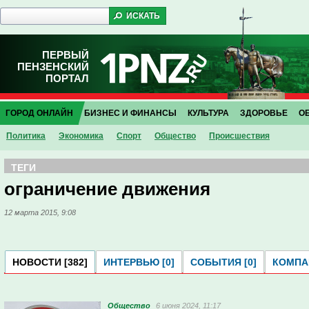
ПЕРВЫЙ
ПЕНЗЕНСКИЙ
ПОРТАЛ
ГОРОД ОНЛАЙН
БИЗНЕС И ФИНАНСЫ
КУЛЬТУРА
ЗДОРОВЬЕ
О
Политика
Экономика
Спорт
Общество
Проиcшествия
ТЕГИ
ограничение движения
12 марта 2015, 9:08
НОВОСТИ [382]
ИНТЕРВЬЮ [0]
СОБЫТИЯ [0]
КОМПАН
Общество
6 июня 2024, 11:17