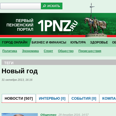
ПЕРВЫЙ
ПЕНЗЕНСКИЙ
ПОРТАЛ
ГОРОД ОНЛАЙН
БИЗНЕС И ФИНАНСЫ
КУЛЬТУРА
ЗДОРОВЬЕ
О
Политика
Экономика
Спорт
Общество
Проиcшествия
ТЕГИ
Новый год
31 октября 2013, 16:16
НОВОСТИ [507]
ИНТЕРВЬЮ [0]
СОБЫТИЯ [0]
КОМПАН
Общество
28 декабря 2016, 14:57