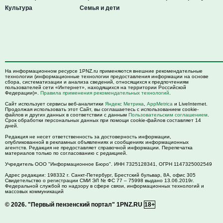
Культура
Семья и дети
На информационном ресурсе 1PNZ.ru применяются внешние рекомендательные
технологии (информационные технологии предоставления информации на основе
сбора, систематизации и анализа сведений, относящихся к предпочтениям
пользователей сети «Интернет», находящихся на территории Российской
Федерации)».
Правила применения рекомендательных технологий
.
Сайт использует сервисы веб-аналитики
Яндекс Метрика
,
AppMetrica
и LiveInternet.
Продолжая использовать этот Сайт, вы соглашаетесь с использованием cookie-
файлов и других данных в соответствии с данным
Пользовательским соглашением
.
Срок обработки персональных данных при помощи cookie-файлов составляет 14
дней.
Редакция не несет ответственность за достоверность информации,
опубликованной в рекламных объявлениях и сообщениях информационных
агентств. Редакция не предоставляет справочной информации. Перепечатка
материалов только по согласованию с редакцией.
Учредитель ООО "Информационное Бюро". ИНН 7325128341, ОГРН 1147325002549
Адрес редакции:
198332
г. Санкт-Петербург,
Брестский бульвар, 8А, офис 305
Свидетельство о регистрации СМИ ЭЛ № ФС 77 – 75998 выдано 13.06.2019г.
Федеральной службой по надзору в сфере связи, информационных технологий и
массовых коммуникаций
© 2026.
"Первый пензенский портал" 1PNZ.RU
18+