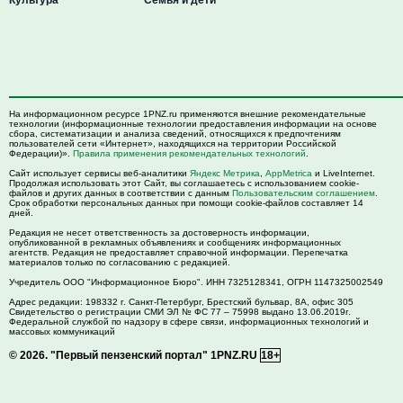
На информационном ресурсе 1PNZ.ru применяются внешние рекомендательные
технологии (информационные технологии предоставления информации на основе
сбора, систематизации и анализа сведений, относящихся к предпочтениям
пользователей сети «Интернет», находящихся на территории Российской
Федерации)».
Правила применения рекомендательных технологий
.
Сайт использует сервисы веб-аналитики
Яндекс Метрика
,
AppMetrica
и LiveInternet.
Продолжая использовать этот Сайт, вы соглашаетесь с использованием cookie-
файлов и других данных в соответствии с данным
Пользовательским соглашением
.
Срок обработки персональных данных при помощи cookie-файлов составляет 14
дней.
Редакция не несет ответственность за достоверность информации,
опубликованной в рекламных объявлениях и сообщениях информационных
агентств. Редакция не предоставляет справочной информации. Перепечатка
материалов только по согласованию с редакцией.
Учредитель ООО "Информационное Бюро". ИНН 7325128341, ОГРН 1147325002549
Адрес редакции:
198332
г. Санкт-Петербург,
Брестский бульвар, 8А, офис 305
Свидетельство о регистрации СМИ ЭЛ № ФС 77 – 75998 выдано 13.06.2019г.
Федеральной службой по надзору в сфере связи, информационных технологий и
массовых коммуникаций
© 2026.
"Первый пензенский портал" 1PNZ.RU
18+