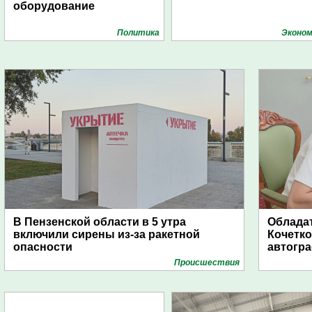
оборудование
Политика
Эконом
В Пензенской области в 5 утра
Обладат
включили сирены из-за ракетной
Кочетко
опасности
автогр
Проиcшествия