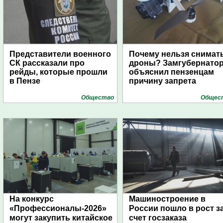
Представители военного
Почему нельзя снимат
СК рассказали про
дроны? Замгубернато
рейды, которые прошли
объяснил пензенцам
в Пензе
причину запрета
Общество
Общес
На конкурс
Машиностроение в
«Профессионалы-2026»
России пошло в рост з
могут закупить китайское
счет госзаказа