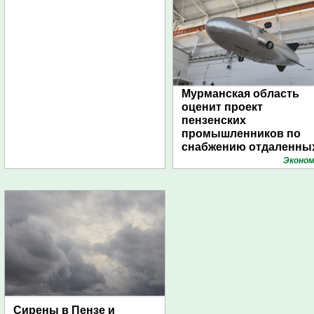
Мурманская область
оценит проект
пензенских
промышленников по
снабжению отдаленны
поселений с помощью
Эконом
дирижаблей
Сирены в Пензе и