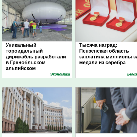
Уникальный
Тысяча наград:
тороидальный
Пензенская область
дирижабль разработали
заплатила миллионы з
в Гренобльском
медали из серебра
альпийском
университете
Экономика
Бюд