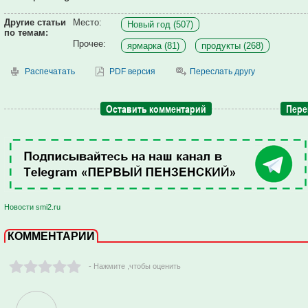
Другие статьи
Место:
Новый год (507)
по темам:
Прочее:
ярмарка (81)
продукты (268)
Распечатать
PDF версия
Переслать другу
Оставить комментарий
Пере
Новости smi2.ru
КОММЕНТАРИИ
- Нажмите ,чтобы оценить