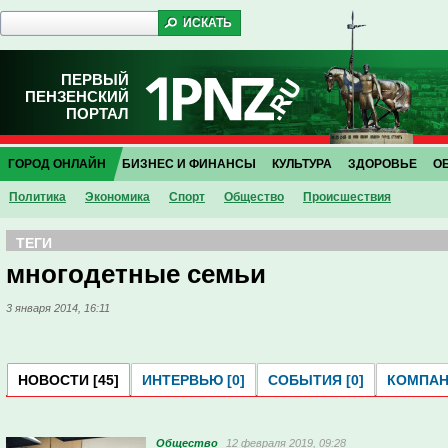
ПЕРВЫЙ
ПЕНЗЕНСКИЙ
ПОРТАЛ
ГОРОД ОНЛАЙН
БИЗНЕС И ФИНАНСЫ
КУЛЬТУРА
ЗДОРОВЬЕ
О
Политика
Экономика
Спорт
Общество
Проиcшествия
ТЕГИ
многодетные семьи
3 января 2014, 16:11
НОВОСТИ [45]
ИНТЕРВЬЮ [0]
СОБЫТИЯ [0]
КОМПАНИ
Общество
12 февраля 2019, 09:28