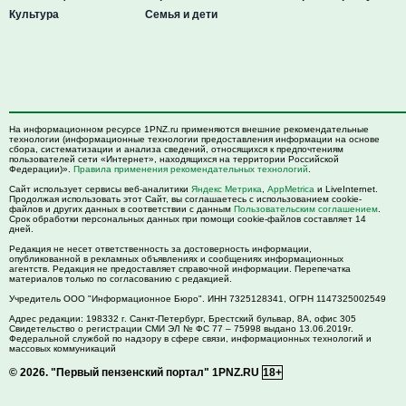
Культура
Семья и дети
На информационном ресурсе 1PNZ.ru применяются внешние рекомендательные
технологии (информационные технологии предоставления информации на основе
сбора, систематизации и анализа сведений, относящихся к предпочтениям
пользователей сети «Интернет», находящихся на территории Российской
Федерации)».
Правила применения рекомендательных технологий
.
Сайт использует сервисы веб-аналитики
Яндекс Метрика
,
AppMetrica
и LiveInternet.
Продолжая использовать этот Сайт, вы соглашаетесь с использованием cookie-
файлов и других данных в соответствии с данным
Пользовательским соглашением
.
Срок обработки персональных данных при помощи cookie-файлов составляет 14
дней.
Редакция не несет ответственность за достоверность информации,
опубликованной в рекламных объявлениях и сообщениях информационных
агентств. Редакция не предоставляет справочной информации. Перепечатка
материалов только по согласованию с редакцией.
Учредитель ООО "Информационное Бюро". ИНН 7325128341, ОГРН 1147325002549
Адрес редакции:
198332
г. Санкт-Петербург,
Брестский бульвар, 8А, офис 305
Свидетельство о регистрации СМИ ЭЛ № ФС 77 – 75998 выдано 13.06.2019г.
Федеральной службой по надзору в сфере связи, информационных технологий и
массовых коммуникаций
© 2026.
"Первый пензенский портал" 1PNZ.RU
18+