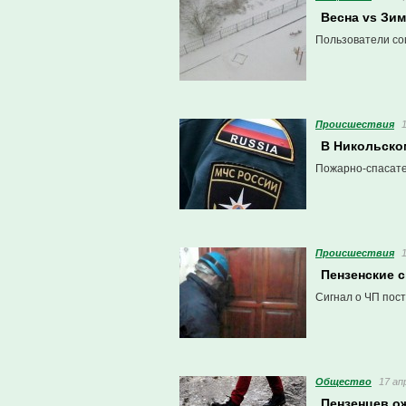
Весна vs Зим
Пользователи со
Проиcшествия
В Никольско
Пожарно-спасате
Проиcшествия
Пензенские 
Сигнал о ЧП пост
Общество
17 ап
Пензенцев о