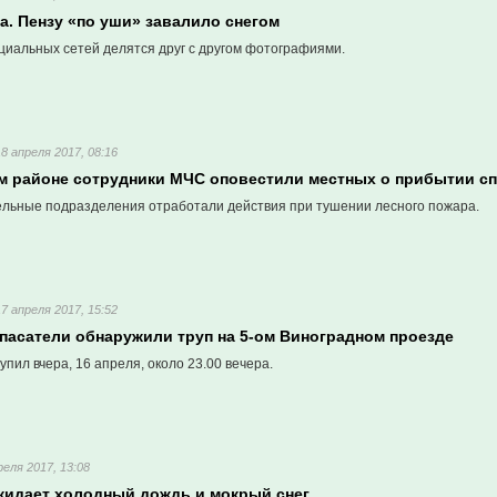
а. Пензу «по уши» завалило снегом
циальных сетей делятся друг с другом фотографиями.
18 апреля 2017, 08:16
м районе сотрудники МЧС оповестили местных о прибытии с
льные подразделения отработали действия при тушении лесного пожара.
17 апреля 2017, 15:52
спасатели обнаружили труп на 5-ом Виноградном проезде
упил вчера, 16 апреля, около 23.00 вечера.
реля 2017, 13:08
жидает холодный дождь и мокрый снег