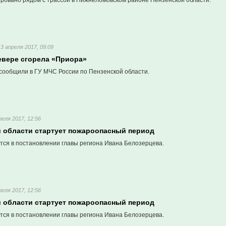
ровано рядом с трассой в Нижнеломовском районе Пензенской области.
13 апреля 2017, 09:09
евере сгорела «Приора»
сообщили в ГУ МЧС России по Пензенской области.
реля 2017, 12:56
й области стартует пожароопасный период
тся в постановлении главы региона Ивана Белозерцева.
реля 2017, 12:56
й области стартует пожароопасный период
тся в постановлении главы региона Ивана Белозерцева.