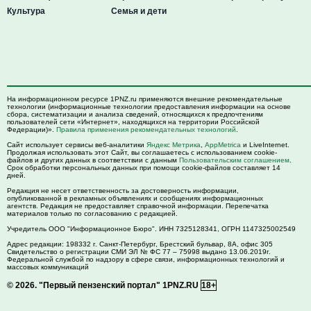
Культура
Семья и дети
На информационном ресурсе 1PNZ.ru применяются внешние рекомендательные
технологии (информационные технологии предоставления информации на основе
сбора, систематизации и анализа сведений, относящихся к предпочтениям
пользователей сети «Интернет», находящихся на территории Российской
Федерации)».
Правила применения рекомендательных технологий
.
Сайт использует сервисы веб-аналитики
Яндекс Метрика
,
AppMetrica
и LiveInternet.
Продолжая использовать этот Сайт, вы соглашаетесь с использованием cookie-
файлов и других данных в соответствии с данным
Пользовательским соглашением
.
Срок обработки персональных данных при помощи cookie-файлов составляет 14
дней.
Редакция не несет ответственность за достоверность информации,
опубликованной в рекламных объявлениях и сообщениях информационных
агентств. Редакция не предоставляет справочной информации. Перепечатка
материалов только по согласованию с редакцией.
Учредитель ООО "Информационное Бюро". ИНН 7325128341, ОГРН 1147325002549
Адрес редакции:
198332
г. Санкт-Петербург,
Брестский бульвар, 8А, офис 305
Свидетельство о регистрации СМИ ЭЛ № ФС 77 – 75998 выдано 13.06.2019г.
Федеральной службой по надзору в сфере связи, информационных технологий и
массовых коммуникаций
© 2026.
"Первый пензенский портал" 1PNZ.RU
18+