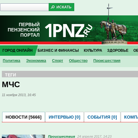
ПЕРВЫЙ
ПЕНЗЕНСКИЙ
ПОРТАЛ
ГОРОД ОНЛАЙН
БИЗНЕС И ФИНАНСЫ
КУЛЬТУРА
ЗДОРОВЬЕ
О
Политика
Экономика
Спорт
Общество
Проиcшествия
ТЕГИ
МЧС
11 ноября 2013, 16:45
НОВОСТИ [5666]
ИНТЕРВЬЮ [0]
СОБЫТИЯ [0]
КОМПА
Проиcшествия
24 апреля 2017, 14:23