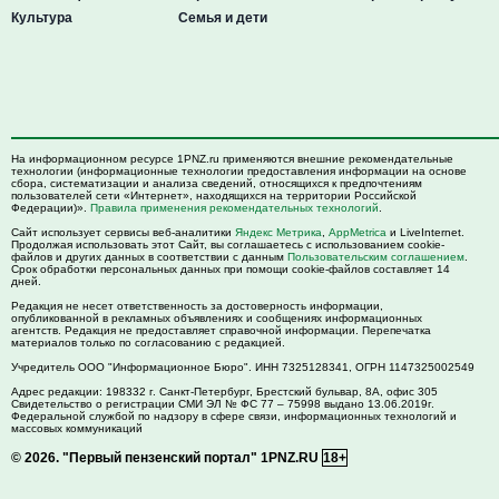
Культура
Семья и дети
На информационном ресурсе 1PNZ.ru применяются внешние рекомендательные
технологии (информационные технологии предоставления информации на основе
сбора, систематизации и анализа сведений, относящихся к предпочтениям
пользователей сети «Интернет», находящихся на территории Российской
Федерации)».
Правила применения рекомендательных технологий
.
Сайт использует сервисы веб-аналитики
Яндекс Метрика
,
AppMetrica
и LiveInternet.
Продолжая использовать этот Сайт, вы соглашаетесь с использованием cookie-
файлов и других данных в соответствии с данным
Пользовательским соглашением
.
Срок обработки персональных данных при помощи cookie-файлов составляет 14
дней.
Редакция не несет ответственность за достоверность информации,
опубликованной в рекламных объявлениях и сообщениях информационных
агентств. Редакция не предоставляет справочной информации. Перепечатка
материалов только по согласованию с редакцией.
Учредитель ООО "Информационное Бюро". ИНН 7325128341, ОГРН 1147325002549
Адрес редакции:
198332
г. Санкт-Петербург,
Брестский бульвар, 8А, офис 305
Свидетельство о регистрации СМИ ЭЛ № ФС 77 – 75998 выдано 13.06.2019г.
Федеральной службой по надзору в сфере связи, информационных технологий и
массовых коммуникаций
© 2026.
"Первый пензенский портал" 1PNZ.RU
18+