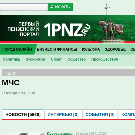
ПЕРВЫЙ
ПЕНЗЕНСКИЙ
ПОРТАЛ
ГОРОД ОНЛАЙН
БИЗНЕС И ФИНАНСЫ
КУЛЬТУРА
ЗДОРОВЬЕ
О
Политика
Экономика
Спорт
Общество
Проиcшествия
ТЕГИ
МЧС
11 ноября 2013, 16:45
НОВОСТИ [5666]
ИНТЕРВЬЮ [0]
СОБЫТИЯ [0]
КОМПА
Проиcшествия
19 июня 2017, 17:26