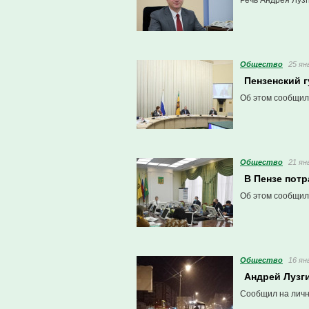
Речь Андрея Луз
Общество
25 ян
Пензенский г
Об этом сообщил
Общество
21 ян
В Пензе потр
Об этом сообщил
Общество
16 ян
Андрей Лузги
Сообщил на личн