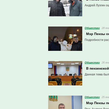
Андрей Лузгин о
Общество
28 ян
Мэр Пензы оц
Подробности рас
Общество
26 ян
В пензенско
Данная тема был
Общество
25 ян
Мэр Пензы п