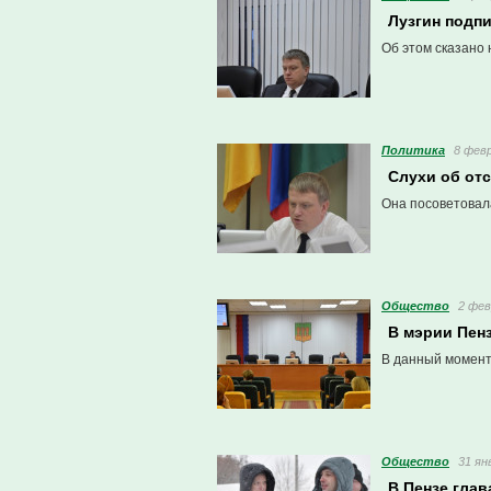
Лузгин подп
Об этом сказано
Политика
8 февр
Слухи об от
Она посоветовала
Общество
2 фев
В мэрии Пен
В данный момент 
Общество
31 ян
В Пензе гла