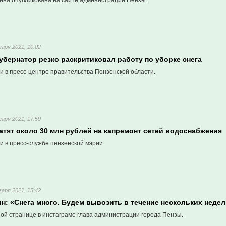
гина опубликована на сайте администрации Пензы.
варя 2021, 10:02
убернатор резко раскритиковал работу по уборке снега
и в пресс-центре правительства Пензенской области.
варя 2021, 17:59
атят около 30 млн рублей на капремонт сетей водоснабжения
и в пресс-службе пензенской мэрии.
варя 2021, 15:42
н: «Снега много. Будем вывозить в течение нескольких неде
ой странице в инстаграме глава администрации города Пензы.