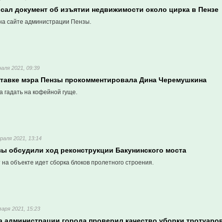
исал документ об изъятии недвижимости около цирка в Пензе
 на сайте администрации Пензы.
аля 2021, 09:39
ставке мэра Пензы прокомментировала Дина Черемушкина
 гадать на кофейной гуще.
раля 2021, 13:14
зы обсудили ход реконструкции Бакунинского моста
на объекте идет сборка блоков пролетного строения.
варя 2021, 15:23
ва администрации города проверил качество уборки тротуаро