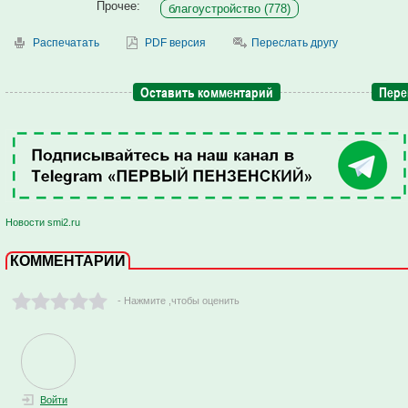
Прочее:
благоустройство (778)
Распечатать
PDF версия
Переслать другу
Оставить комментарий
Пере
Новости smi2.ru
КОММЕНТАРИИ
- Нажмите ,чтобы оценить
Войти