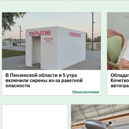
В Пензенской области в 5 утра
Обладат
включили сирены из-за ракетной
Кочетко
опасности
автогр
Проиcшествия