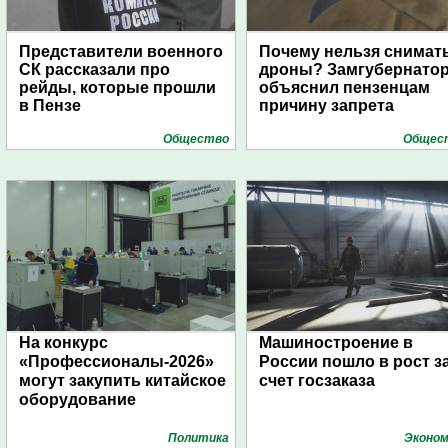
Представители военного
Почему нельзя снимат
СК рассказали про
дроны? Замгубернато
рейды, которые прошли
объяснил пензенцам
в Пензе
причину запрета
Общество
Общес
На конкурс
Машиностроение в
«Профессионалы-2026»
России пошло в рост з
могут закупить китайское
счет госзаказа
оборудование
Политика
Эконом