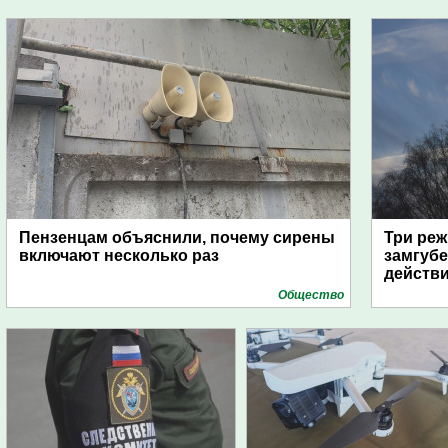
Пензенцам объяснили, почему сирены
Три реж
включают несколько раз
замгубе
действ
Общество