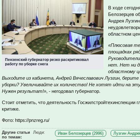
В ходе сегодн
Белозерцев об
Андрея Лузгин
неудовлетвори
областном цен
«Плюсовая те
площадках ря
Руководители
Пензенский губернатор резко раскритиковал
работу по уборке снега
нет. Нет ни д
областному ц
Выходите из кабинета, Андрей Вячеславович Лузгин, берите
уборки? Увеличивайте их количество! Не хотят идти на эт
Нужен результат!»
, - негодовал губернатор.
Стоит отметить, что деятельность Госжилстройтехинспекции гл
критике.
Фото: https://pnzreg.ru/
Другие статьи
Люди:
Иван Белозерцев (2996)
Лузгин Андрей
по темам: