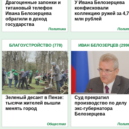
Драгоценные запонки и
У Ивана Белозерцева
титановый телефон
конфисковали
Ивана Белозерцева
коллекцию ружей за 4,7
обратили в доход
млн рублей
государства
Политика
Полит
БЛАГОУСТРОЙСТВО (778)
ИВАН БЕЛОЗЕРЦЕВ (299
Зеленый десант в Пензе:
Суд прекратил
тысячи жителей вышли
производство по делу
менять город
экс-губернатора
Белозерцева
Общество
Полит