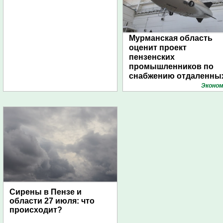
Мурманская область
оценит проект
пензенских
промышленников по
снабжению отдаленны
поселений с помощью
Эконом
дирижаблей
Сирены в Пензе и
области 27 июля: что
происходит?