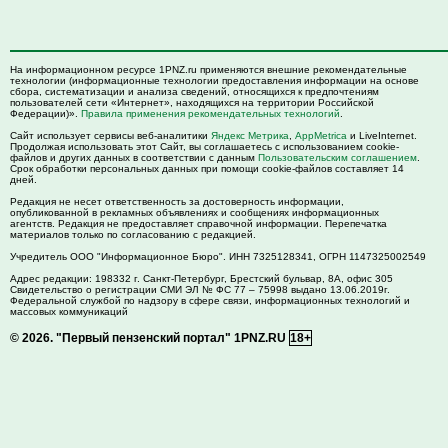
На информационном ресурсе 1PNZ.ru применяются внешние рекомендательные
технологии (информационные технологии предоставления информации на основе
сбора, систематизации и анализа сведений, относящихся к предпочтениям
пользователей сети «Интернет», находящихся на территории Российской
Федерации)».
Правила применения рекомендательных технологий
.
Сайт использует сервисы веб-аналитики
Яндекс Метрика
,
AppMetrica
и LiveInternet.
Продолжая использовать этот Сайт, вы соглашаетесь с использованием cookie-
файлов и других данных в соответствии с данным
Пользовательским соглашением
.
Срок обработки персональных данных при помощи cookie-файлов составляет 14
дней.
Редакция не несет ответственность за достоверность информации,
опубликованной в рекламных объявлениях и сообщениях информационных
агентств. Редакция не предоставляет справочной информации. Перепечатка
материалов только по согласованию с редакцией.
Учредитель ООО "Информационное Бюро". ИНН 7325128341, ОГРН 1147325002549
Адрес редакции:
198332
г. Санкт-Петербург,
Брестский бульвар, 8А, офис 305
Свидетельство о регистрации СМИ ЭЛ № ФС 77 – 75998 выдано 13.06.2019г.
Федеральной службой по надзору в сфере связи, информационных технологий и
массовых коммуникаций
© 2026.
"Первый пензенский портал" 1PNZ.RU
18+