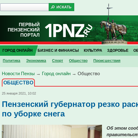
ПЕРВЫЙ
ПЕНЗЕНСКИЙ
ПОРТАЛ
ГОРОД ОНЛАЙН
БИЗНЕС И ФИНАНСЫ
КУЛЬТУРА
ЗДОРОВЬЕ
О
Политика
Экономика
Спорт
Общество
Проиcшествия
Новости Пензы
→
Город онлайн
→
Общество
ОБЩЕСТВО
25 января 2021, 10:02
Пензенский губернатор резко рас
по уборке снега
Об этом соо
правительст