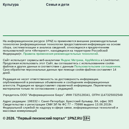
Культура
Семья и дети
На информационном ресурсе 1PNZ.ru применяются внешние рекомендательные
технологии (информационные технологии предоставления информации на основе
сбора, систематизации и анализа сведений, относящихся к предпочтениям
пользователей сети «Интернет», находящихся на территории Российской
Федерации)».
Правила применения рекомендательных технологий
.
Сайт использует сервисы веб-аналитики
Яндекс Метрика
,
AppMetrica
и LiveInternet.
Продолжая использовать этот Сайт, вы соглашаетесь с использованием cookie-
файлов и других данных в соответствии с данным
Пользовательским соглашением
.
Срок обработки персональных данных при помощи cookie-файлов составляет 14
дней.
Редакция не несет ответственность за достоверность информации,
опубликованной в рекламных объявлениях и сообщениях информационных
агентств. Редакция не предоставляет справочной информации. Перепечатка
материалов только по согласованию с редакцией.
Учредитель ООО "Информационное Бюро". ИНН 7325128341, ОГРН 1147325002549
Адрес редакции:
198332
г. Санкт-Петербург,
Брестский бульвар, 8А, офис 305
Свидетельство о регистрации СМИ ЭЛ № ФС 77 – 75998 выдано 13.06.2019г.
Федеральной службой по надзору в сфере связи, информационных технологий и
массовых коммуникаций
© 2026.
"Первый пензенский портал" 1PNZ.RU
18+