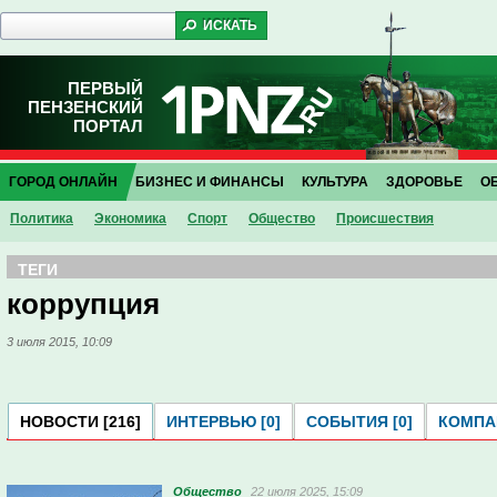
ПЕРВЫЙ
ПЕНЗЕНСКИЙ
ПОРТАЛ
ГОРОД ОНЛАЙН
БИЗНЕС И ФИНАНСЫ
КУЛЬТУРА
ЗДОРОВЬЕ
О
Политика
Экономика
Спорт
Общество
Проиcшествия
ТЕГИ
коррупция
3 июля 2015, 10:09
НОВОСТИ [216]
ИНТЕРВЬЮ [0]
СОБЫТИЯ [0]
КОМПАН
Общество
22 июля 2025, 15:09