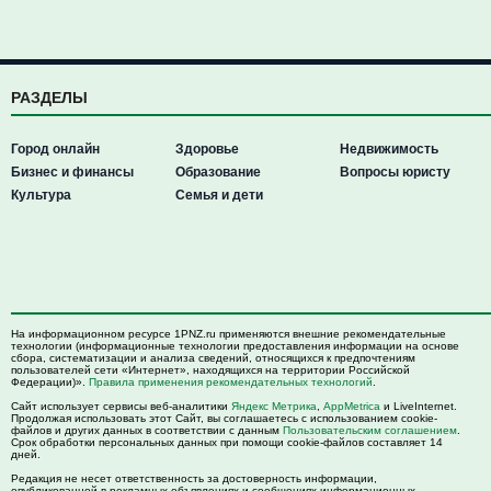
РАЗДЕЛЫ
Город онлайн
Здоровье
Недвижимость
Бизнес и финансы
Образование
Вопросы юристу
Культура
Семья и дети
На информационном ресурсе 1PNZ.ru применяются внешние рекомендательные
технологии (информационные технологии предоставления информации на основе
сбора, систематизации и анализа сведений, относящихся к предпочтениям
пользователей сети «Интернет», находящихся на территории Российской
Федерации)».
Правила применения рекомендательных технологий
.
Сайт использует сервисы веб-аналитики
Яндекс Метрика
,
AppMetrica
и LiveInternet.
Продолжая использовать этот Сайт, вы соглашаетесь с использованием cookie-
файлов и других данных в соответствии с данным
Пользовательским соглашением
.
Срок обработки персональных данных при помощи cookie-файлов составляет 14
дней.
Редакция не несет ответственность за достоверность информации,
опубликованной в рекламных объявлениях и сообщениях информационных