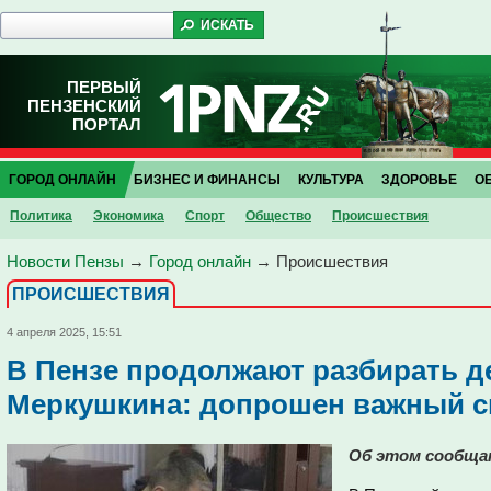
ПЕРВЫЙ
ПЕНЗЕНСКИЙ
ПОРТАЛ
ГОРОД ОНЛАЙН
БИЗНЕС И ФИНАНСЫ
КУЛЬТУРА
ЗДОРОВЬЕ
О
Политика
Экономика
Спорт
Общество
Проиcшествия
Новости Пензы
→
Город онлайн
→
Проиcшествия
ПРОИCШЕСТВИЯ
4 апреля 2025, 15:51
В Пензе продолжают разбирать д
Меркушкина: допрошен важный с
Об этом сообща