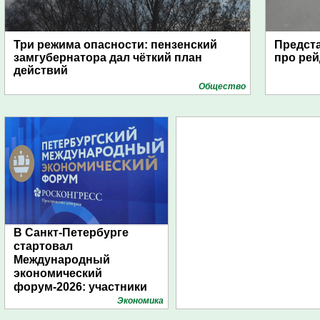
Три режима опасности: пензенский
Предста
замгубернатора дал чёткий план
про рей
действий
Общество
В Санкт-Петербурге
стартовал
Международный
экономический
форум-2026: участники
подготовили креативные
Экономика
стенды