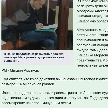
В Первомайском р
разбирать дело э
Мордовии Алексея
Николая Меркушкин
Самарскую област
Меркушкина-младш
взятки, организа
полномочиями и м
республики «Морд
фигурантами дела
В Пензе продолжают разбирать дело экс-
Нацбанка Мордови
министра Меркушкина: допрошен важный
правительства Мо
свидетель
генеральный дире
РМ» Михаил Амутнов.
Суд считает, что из-за действий вышеназванных господ бюдже
размере 216 миллионов рублей.
Изначально дело планировали рассматривать в Ленинском суд
родственником судьи является один из фигурантов. Тогда дело
рассмотрение началось минувшим летом.