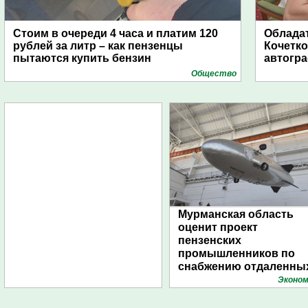
Стоим в очереди 4 часа и платим 120
Обладат
рублей за литр – как пензенцы
Кочетко
пытаются купить бензин
автогр
Общество
Мурманская область
оценит проект
пензенских
промышленников по
снабжению отдаленны
поселений с помощью
Эконом
дирижаблей