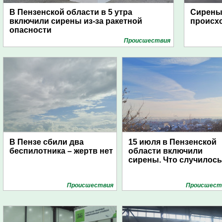
В Пензенской области в 5 утра
Сирены 
включили сирены из-за ракетной
происх
опасности
Проиcшествия
В Пензе сбили два
15 июля в Пензенской
беспилотника – жертв нет
области включили
сирены. Что случилос
Проиcшествия
Проиcшест