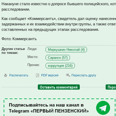
Накануне стало известно о допросе бывшего полицейского, ко
расследовании.
Как сообщает «Коммерсантъ», свидетель дал оценку нанесенн
задержанных и их взаимодействии внутри группы, а также отве
составленных на предыдущих этапах расследования.
Фото: Коммерсантъ
Другие статьи
Люди:
Меркушкин Николай (4)
по темам:
Место:
Саранск (57)
Прочее:
коррупция (216)
Распечатать
PDF версия
Переслать другу
Оставить комментарий
Пере