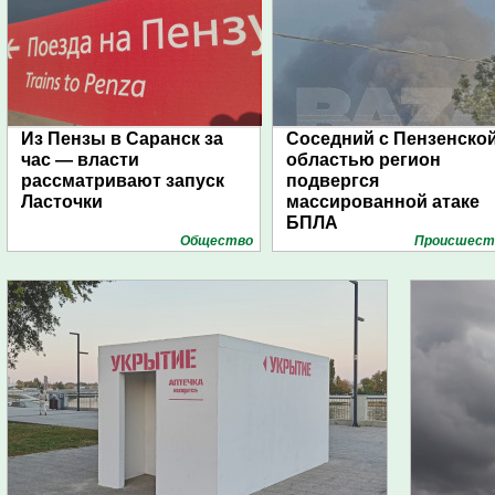
Из Пензы в Саранск за
Соседний с Пензенско
час — власти
областью регион
рассматривают запуск
подвергся
Ласточки
массированной атаке
БПЛА
Общество
Проиcшест