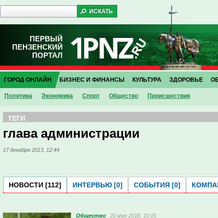
ПЕРВЫЙ
ПЕНЗЕНСКИЙ
ПОРТАЛ
ГОРОД ОНЛАЙН
БИЗНЕС И ФИНАНСЫ
КУЛЬТУРА
ЗДОРОВЬЕ
О
Политика
Экономика
Спорт
Общество
Проиcшествия
ТЕГИ
глава администрации
17 декабря 2013, 12:44
НОВОСТИ [112]
ИНТЕРВЬЮ [0]
СОБЫТИЯ [0]
КОМПАН
Общество
20 мая 2018, 10:05