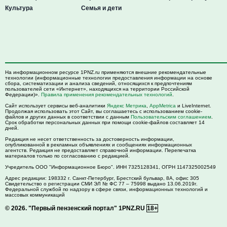
Культура
Семья и дети
На информационном ресурсе 1PNZ.ru применяются внешние рекомендательные
технологии (информационные технологии предоставления информации на основе
сбора, систематизации и анализа сведений, относящихся к предпочтениям
пользователей сети «Интернет», находящихся на территории Российской
Федерации)».
Правила применения рекомендательных технологий
.
Сайт использует сервисы веб-аналитики
Яндекс Метрика
,
AppMetrica
и LiveInternet.
Продолжая использовать этот Сайт, вы соглашаетесь с использованием cookie-
файлов и других данных в соответствии с данным
Пользовательским соглашением
.
Срок обработки персональных данных при помощи cookie-файлов составляет 14
дней.
Редакция не несет ответственность за достоверность информации,
опубликованной в рекламных объявлениях и сообщениях информационных
агентств. Редакция не предоставляет справочной информации. Перепечатка
материалов только по согласованию с редакцией.
Учредитель ООО "Информационное Бюро". ИНН 7325128341, ОГРН 1147325002549
Адрес редакции:
198332
г. Санкт-Петербург,
Брестский бульвар, 8А, офис 305
Свидетельство о регистрации СМИ ЭЛ № ФС 77 – 75998 выдано 13.06.2019г.
Федеральной службой по надзору в сфере связи, информационных технологий и
массовых коммуникаций
© 2026.
"Первый пензенский портал" 1PNZ.RU
18+