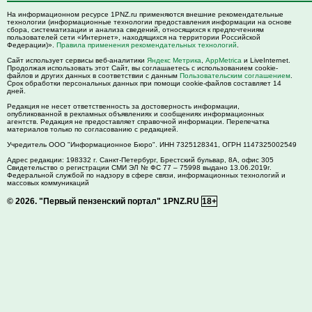
На информационном ресурсе 1PNZ.ru применяются внешние рекомендательные
технологии (информационные технологии предоставления информации на основе
сбора, систематизации и анализа сведений, относящихся к предпочтениям
пользователей сети «Интернет», находящихся на территории Российской
Федерации)».
Правила применения рекомендательных технологий
.
Сайт использует сервисы веб-аналитики
Яндекс Метрика
,
AppMetrica
и LiveInternet.
Продолжая использовать этот Сайт, вы соглашаетесь с использованием cookie-
файлов и других данных в соответствии с данным
Пользовательским соглашением
.
Срок обработки персональных данных при помощи cookie-файлов составляет 14
дней.
Редакция не несет ответственность за достоверность информации,
опубликованной в рекламных объявлениях и сообщениях информационных
агентств. Редакция не предоставляет справочной информации. Перепечатка
материалов только по согласованию с редакцией.
Учредитель ООО "Информационное Бюро". ИНН 7325128341, ОГРН 1147325002549
Адрес редакции:
198332
г. Санкт-Петербург,
Брестский бульвар, 8А, офис 305
Свидетельство о регистрации СМИ ЭЛ № ФС 77 – 75998 выдано 13.06.2019г.
Федеральной службой по надзору в сфере связи, информационных технологий и
массовых коммуникаций
© 2026.
"Первый пензенский портал" 1PNZ.RU
18+