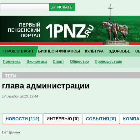
ПЕРВЫЙ
ПЕНЗЕНСКИЙ
ПОРТАЛ
ГОРОД ОНЛАЙН
БИЗНЕС И ФИНАНСЫ
КУЛЬТУРА
ЗДОРОВЬЕ
О
Политика
Экономика
Спорт
Общество
Проиcшествия
ТЕГИ
глава администрации
17 декабря 2013, 12:44
НОВОСТИ [112]
ИНТЕРВЬЮ [0]
СОБЫТИЯ [0]
КОМПАН
Нет данных