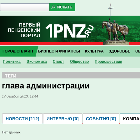
ПЕРВЫЙ
ПЕНЗЕНСКИЙ
ПОРТАЛ
ГОРОД ОНЛАЙН
БИЗНЕС И ФИНАНСЫ
КУЛЬТУРА
ЗДОРОВЬЕ
О
Политика
Экономика
Спорт
Общество
Проиcшествия
ТЕГИ
глава администрации
17 декабря 2013, 12:44
НОВОСТИ [112]
ИНТЕРВЬЮ [0]
СОБЫТИЯ [0]
КОМПАН
Нет данных