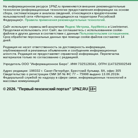
На информационном ресурсе 1PNZ.ru применяются внешние рекомендательные
технологии (информационные технологии предоставления информации на основе
сбора, систематизации и анализа сведений, относящихся к предпочтениям
пользователей сети «Интернет», находящихся на территории Российской
Федерации)».
Правила применения рекомендательных технологий
.
Сайт использует сервисы веб-аналитики
Яндекс Метрика
,
AppMetrica
и LiveInternet.
Продолжая использовать этот Сайт, вы соглашаетесь с использованием cookie-
файлов и других данных в соответствии с данным
Пользовательским соглашением
.
Срок обработки персональных данных при помощи cookie-файлов составляет 14
дней.
Редакция не несет ответственность за достоверность информации,
опубликованной в рекламных объявлениях и сообщениях информационных
агентств. Редакция не предоставляет справочной информации. Перепечатка
материалов только по согласованию с редакцией.
Учредитель ООО "Информационное Бюро". ИНН 7325128341, ОГРН 1147325002549
Адрес редакции:
198332
г. Санкт-Петербург,
Брестский бульвар, 8А, офис 305
Свидетельство о регистрации СМИ ЭЛ № ФС 77 – 75998 выдано 13.06.2019г.
Федеральной службой по надзору в сфере связи, информационных технологий и
массовых коммуникаций
© 2026.
"Первый пензенский портал" 1PNZ.RU
18+