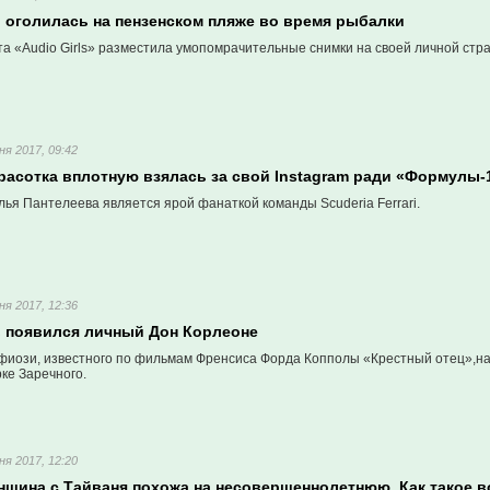
ы оголилась на пензенском пляже во время рыбалки
а «Audio Girls» разместила умопомрачительные снимки на своей личной стра
ня 2017, 09:42
расотка вплотную взялась за свой Instagram ради «Формулы-
ья Пантелеева является ярой фанаткой команды Scuderia Ferrari.
ня 2017, 12:36
в появился личный Дон Корлеоне
иози, известного по фильмам Френсиса Форда Копполы «Крестный отец»,нар
ке Заречного.
ня 2017, 12:20
енщина с Тайваня похожа на несовершеннолетнюю. Как такое 