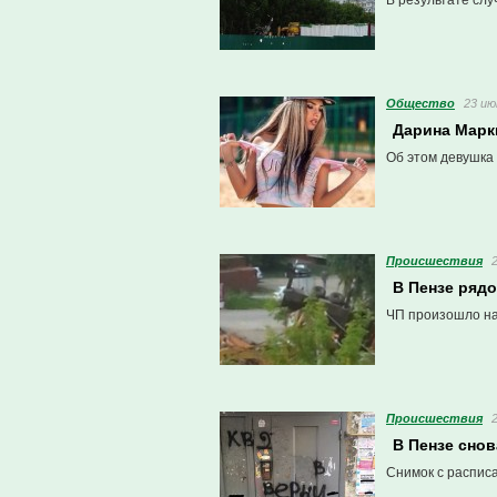
В результате сл
Общество
23 ию
Дарина Марк
Об этом девушка 
Проиcшествия
В Пензе ряд
ЧП произошло на
Проиcшествия
В Пензе сно
Снимок с расписа