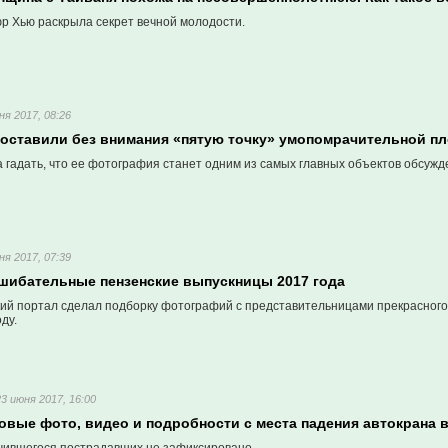
 Хью раскрыла секрет вечной молодости.
ня 2017, 08:26
 оставили без внимания «пятую точку» умопомрачительной п
а гадать, что ее фотография станет одним из самых главных объектов обсуж
ня 2017, 07:39
шибательные пензенские выпускницы 2017 года
ий портал сделал подборку фотографий c представительницами прекрасног
ду.
23 июня 2017, 16:00
овые фото, видео и подробности с места падения автокрана в