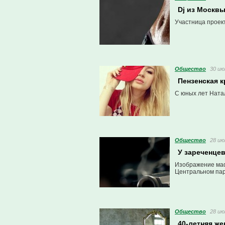
Dj из Москв
Участница проект
Общество
30 ию
Пензенская к
С юных лет Натал
Общество
28 ию
У зареченце
Изображение маф
Центральном пар
Общество
28 ию
40-летняя ж