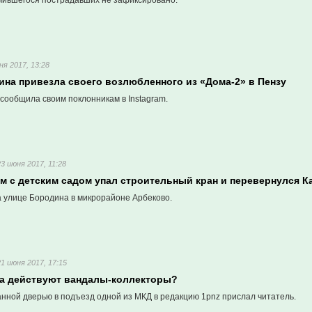
учившегося пострадавших не зафиксировано.
ня 2017, 13:28
ина привезла своего возлюбленного из «Дома-2» в Пензу
сообщила своим поклонникам в Instagram.
23 июня 2017, 11:28
ом с детским садом упал строительный кран и перевернулся 
 улице Бородина в микрорайоне Арбеково.
21 июня 2017, 17:15
ва действуют вандалы-коллекторы?
нной дверью в подъезд одной из МКД в редакцию 1pnz прислал читатель.