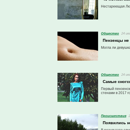
Нестареющая Люр
Общество
24 ию
Пензенцы не
Могла ли девушк
Общество
24 ию
Самые сногс
Первый пензенск
стенами в 2017 го
Проиcшествия
Появились н