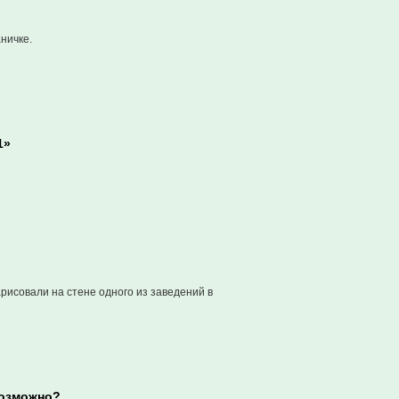
ничке.
1»
исовали на стене одного из заведений в
возможно?