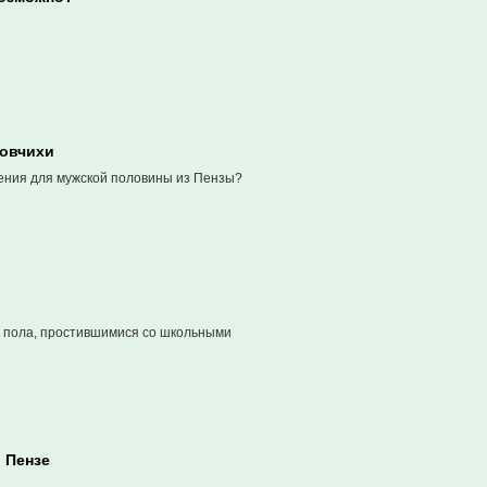
ловчихи
дения для мужской половины из Пензы?
о пола, простившимися со школьными
 Пензе