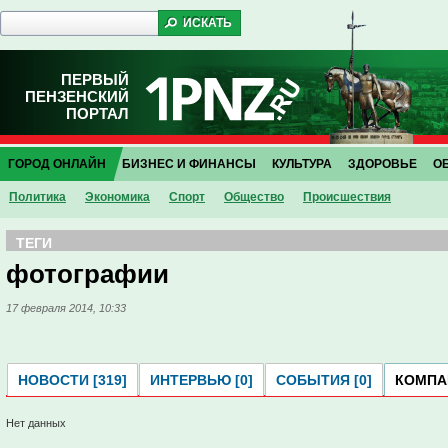
ПЕРВЫЙ
ПЕНЗЕНСКИЙ
ПОРТАЛ
ГОРОД ОНЛАЙН
БИЗНЕС И ФИНАНСЫ
КУЛЬТУРА
ЗДОРОВЬЕ
О
Политика
Экономика
Спорт
Общество
Проиcшествия
ТЕГИ
фотографии
17 февраля 2014, 10:33
НОВОСТИ [319]
ИНТЕРВЬЮ [0]
СОБЫТИЯ [0]
КОМПАН
Нет данных