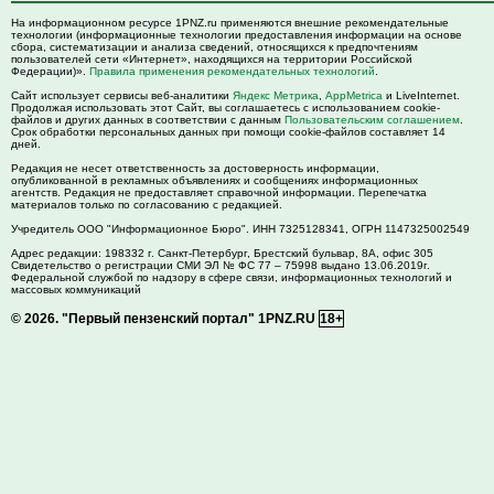
На информационном ресурсе 1PNZ.ru применяются внешние рекомендательные
технологии (информационные технологии предоставления информации на основе
сбора, систематизации и анализа сведений, относящихся к предпочтениям
пользователей сети «Интернет», находящихся на территории Российской
Федерации)».
Правила применения рекомендательных технологий
.
Сайт использует сервисы веб-аналитики
Яндекс Метрика
,
AppMetrica
и LiveInternet.
Продолжая использовать этот Сайт, вы соглашаетесь с использованием cookie-
файлов и других данных в соответствии с данным
Пользовательским соглашением
.
Срок обработки персональных данных при помощи cookie-файлов составляет 14
дней.
Редакция не несет ответственность за достоверность информации,
опубликованной в рекламных объявлениях и сообщениях информационных
агентств. Редакция не предоставляет справочной информации. Перепечатка
материалов только по согласованию с редакцией.
Учредитель ООО "Информационное Бюро". ИНН 7325128341, ОГРН 1147325002549
Адрес редакции:
198332
г. Санкт-Петербург,
Брестский бульвар, 8А, офис 305
Свидетельство о регистрации СМИ ЭЛ № ФС 77 – 75998 выдано 13.06.2019г.
Федеральной службой по надзору в сфере связи, информационных технологий и
массовых коммуникаций
© 2026.
"Первый пензенский портал" 1PNZ.RU
18+