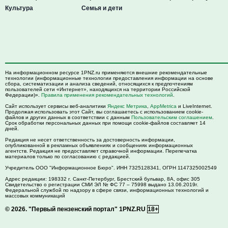
Культура
Семья и дети
На информационном ресурсе 1PNZ.ru применяются внешние рекомендательные
технологии (информационные технологии предоставления информации на основе
сбора, систематизации и анализа сведений, относящихся к предпочтениям
пользователей сети «Интернет», находящихся на территории Российской
Федерации)».
Правила применения рекомендательных технологий
.
Сайт использует сервисы веб-аналитики
Яндекс Метрика
,
AppMetrica
и LiveInternet.
Продолжая использовать этот Сайт, вы соглашаетесь с использованием cookie-
файлов и других данных в соответствии с данным
Пользовательским соглашением
.
Срок обработки персональных данных при помощи cookie-файлов составляет 14
дней.
Редакция не несет ответственность за достоверность информации,
опубликованной в рекламных объявлениях и сообщениях информационных
агентств. Редакция не предоставляет справочной информации. Перепечатка
материалов только по согласованию с редакцией.
Учредитель ООО "Информационное Бюро". ИНН 7325128341, ОГРН 1147325002549
Адрес редакции:
198332
г. Санкт-Петербург,
Брестский бульвар, 8А, офис 305
Свидетельство о регистрации СМИ ЭЛ № ФС 77 – 75998 выдано 13.06.2019г.
Федеральной службой по надзору в сфере связи, информационных технологий и
массовых коммуникаций
© 2026.
"Первый пензенский портал" 1PNZ.RU
18+