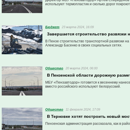
Директор МБУ «Пензавтодор» Артём Спиридонов от
используют термопластик и сколько дорог покроют
Бюджет
23 марта 2024, 16:09
Завершается строительство развязки н
В Пензе строительство транспортной развязки на
Александр Басенко в своих социальных сетях.
Общество
20 марта 2024, 06:00
В Пензенской области дорожную разме
МБУ «Пензавтодор» готовится к весеннему нанесен
вместо российского используют белорусский.
Общество
11 февраля 2024, 17:09
В Терновке хотят построить новый мос
Пензенская администрация рассказала, как в рай