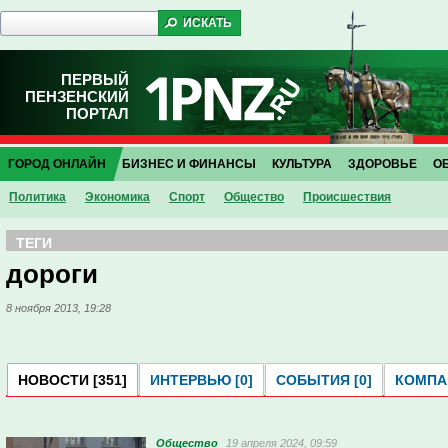
ПЕРВЫЙ
ПЕНЗЕНСКИЙ
ПОРТАЛ
ГОРОД ОНЛАЙН
БИЗНЕС И ФИНАНСЫ
КУЛЬТУРА
ЗДОРОВЬЕ
О
Политика
Экономика
Спорт
Общество
Проиcшествия
ТЕГИ
дороги
8 ноября 2013, 19:28
НОВОСТИ [351]
ИНТЕРВЬЮ [0]
СОБЫТИЯ [0]
КОМПАН
Общество
19 апреля 2024, 09:59